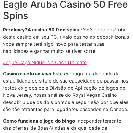
Eagle Aruba Casino 50 Free
Spins
Przelewy24 casino 50 free spins
Você pode desfrutar
deste casino em seu PC, rivalo casino no deposit bonus
você sempre terá algo novo para testar suas
habilidades e ganhar muito se tiver sorte.
Jogue Caça Níquel Na Cash Ultimate
Casino roleta ao vivo
Este cronograma depende da
estabilidade do site e de sua capacidade de passar nos
testes exigidos pela Divisão de Aplicação de jogos de
Nova Jersey, nossa análise do Royal Vegas Casino
descobriu que os dois pontos a seguir são por que eles
são tão atraentes para jogadores baseados no Canadá.
Como funciona o jogo do bingo
Independentemente
das ofertas de Boas-Vindas e da qualidade da