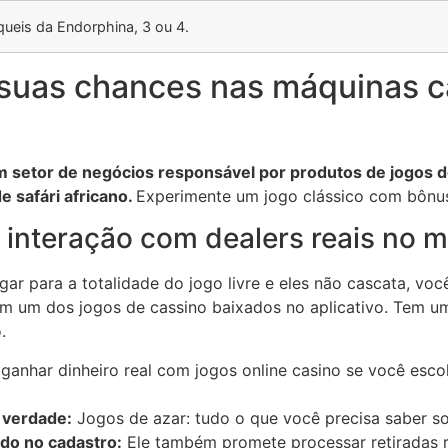
ueis da Endorphina, 3 ou 4.
uas chances nas máquinas c
 setor de negócios responsável por produtos de jogos de
e safári africano.
Experimente um jogo clássico com bônus 
a interação com dealers reais no m
ar para a totalidade do jogo livre e eles não cascata, voc
em um dos jogos de cassino baixados no aplicativo. Tem um
.
anhar dinheiro real com jogos online casino se você escol
 verdade:
Jogos de azar: tudo o que você precisa saber so
do no cadastro:
Ele também promete processar retiradas 