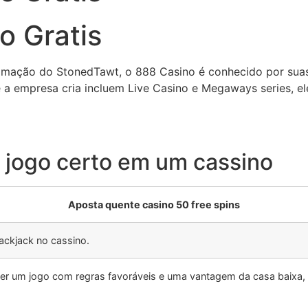
o Gratis
lamação do StonedTawt, o 888 Casino é conhecido por su
 a empresa cria incluem Live Casino e Megaways series, e
 jogo certo em um cassino
Aposta quente casino 50 free spins
lackjack no cassino.
her um jogo com regras favoráveis e uma vantagem da casa baixa, 