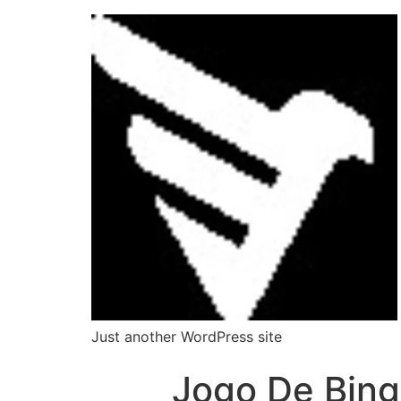
Just another WordPress site
Jogo De Bing