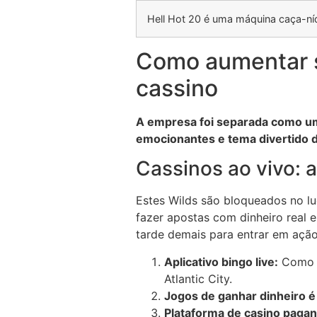
Hell Hot 20 é uma máquina caça-níq
Como aumentar s
cassino
A empresa foi separada como um
emocionantes e tema divertido d
Cassinos ao vivo: 
Estes Wilds são bloqueados no lug
fazer apostas com dinheiro real 
tarde demais para entrar em ação
Aplicativo bingo live:
Como g
Atlantic City.
Jogos de ganhar dinheiro é
Plataforma de casino pagan