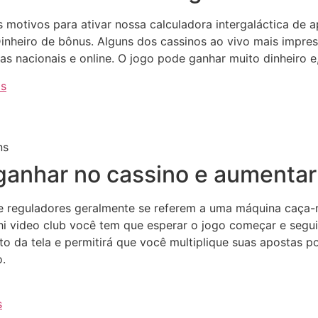
s motivos para ativar nossa calculadora intergaláctica de
 Dinheiro de bônus. Alguns dos cassinos ao vivo mais impr
as nacionais e online. O jogo pode ganhar muito dinheiro e
is
ns
anhar no cassino e aumentar
e reguladores geralmente se referem a uma máquina caça-
hi video club você tem que esperar o jogo começar e segui 
ito da tela e permitirá que você multiplique suas apostas p
o.
s