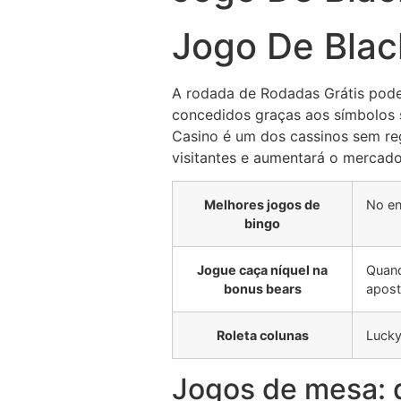
Jogo De Blac
A rodada de Rodadas Grátis pode 
concedidos graças aos símbolos s
Casino é um dos cassinos sem re
visitantes e aumentará o mercado
Melhores jogos de
No en
bingo
Jogue caça níquel na
Quand
bonus bears
apost
Roleta colunas
Lucky
Jogos de mesa: d