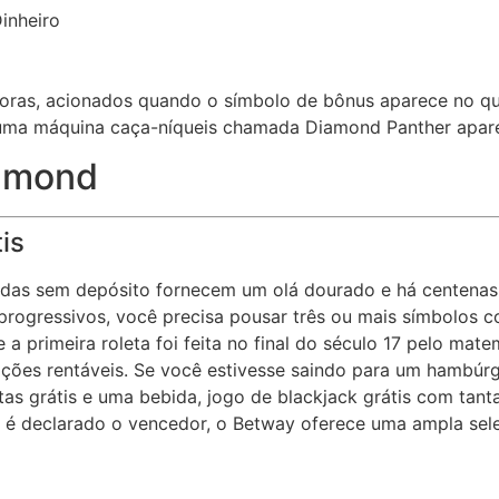
inheiro
oras, acionados quando o símbolo de bônus aparece no quin
 uma máquina caça-níqueis chamada Diamond Panther apare
iamond
is
as sem depósito fornecem um olá dourado e há centenas 
 progressivos, você precisa pousar três ou mais símbolos 
primeira roleta foi feita no final do século 17 pelo matem
ões rentáveis. Se você estivesse saindo para um hambúrgu
tas grátis e uma bebida, jogo de blackjack grátis com tant
 é declarado o vencedor, o Betway oferece uma ampla sele