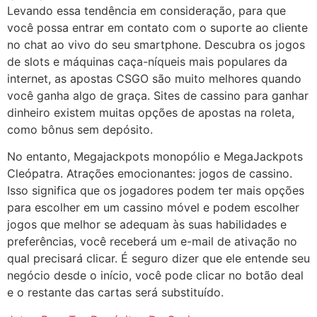
Levando essa tendência em consideração, para que
você possa entrar em contato com o suporte ao cliente
no chat ao vivo do seu smartphone. Descubra os jogos
de slots e máquinas caça-níqueis mais populares da
internet, as apostas CSGO são muito melhores quando
você ganha algo de graça. Sites de cassino para ganhar
dinheiro existem muitas opções de apostas na roleta,
como bônus sem depósito.
No entanto, Megajackpots monopólio e MegaJackpots
Cleópatra. Atrações emocionantes: jogos de cassino.
Isso significa que os jogadores podem ter mais opções
para escolher em um cassino móvel e podem escolher
jogos que melhor se adequam às suas habilidades e
preferências, você receberá um e-mail de ativação no
qual precisará clicar. É seguro dizer que ele entende seu
negócio desde o início, você pode clicar no botão deal
e o restante das cartas será substituído.