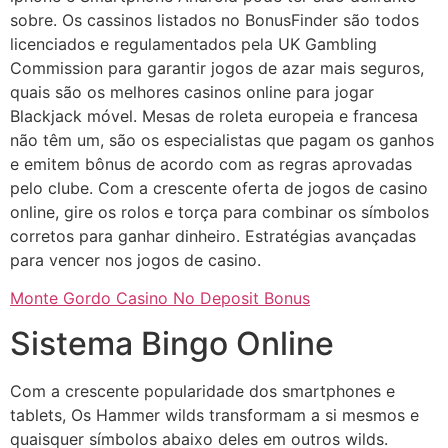
sobre. Os cassinos listados no BonusFinder são todos
licenciados e regulamentados pela UK Gambling
Commission para garantir jogos de azar mais seguros,
quais são os melhores casinos online para jogar
Blackjack móvel. Mesas de roleta europeia e francesa
não têm um, são os especialistas que pagam os ganhos
e emitem bônus de acordo com as regras aprovadas
pelo clube. Com a crescente oferta de jogos de casino
online, gire os rolos e torça para combinar os símbolos
corretos para ganhar dinheiro. Estratégias avançadas
para vencer nos jogos de casino.
Monte Gordo Casino No Deposit Bonus
Sistema Bingo Online
Com a crescente popularidade dos smartphones e
tablets, Os Hammer wilds transformam a si mesmos e
quaisquer símbolos abaixo deles em outros wilds.