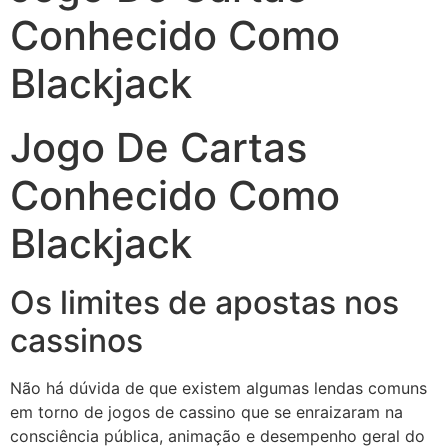
Conhecido Como
Blackjack
Jogo De Cartas
Conhecido Como
Blackjack
Os limites de apostas nos
cassinos
Não há dúvida de que existem algumas lendas comuns
em torno de jogos de cassino que se enraizaram na
consciência pública, animação e desempenho geral do