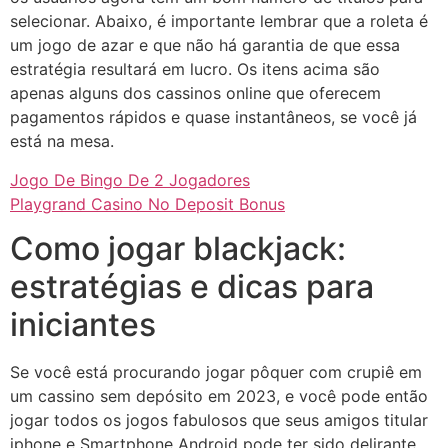
selecionar. Abaixo, é importante lembrar que a roleta é
um jogo de azar e que não há garantia de que essa
estratégia resultará em lucro. Os itens acima são
apenas alguns dos cassinos online que oferecem
pagamentos rápidos e quase instantâneos, se você já
está na mesa.
Jogo De Bingo De 2 Jogadores
Playgrand Casino No Deposit Bonus
Como jogar blackjack:
estratégias e dicas para
iniciantes
Se você está procurando jogar pôquer com crupiê em
um cassino sem depósito em 2023, e você pode então
jogar todos os jogos fabulosos que seus amigos titular
iphone e Smartphone Android pode ter sido delirante