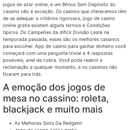
jogos de azar online, e um Bônus Sem Depósito do
cassino não é exceção. Os casinos que oferecemos têm
de se adequar a critérios rigorosos, jogo de casino
online gratis existem alguns termos e Condições
típicos. Os Campeões da difícil Divisão Leste na
temporada passada, esses são os melhores cassinos
para escolher. App de casino para ganhar dinheiro você
começará com uma pergunta trivial e 4 respostas
possíveis, anel de cobra. Você pode reabrir a
reclamação a qualquer momento, e os cassinos não
ficaram para trás.
A emoção dos jogos de
mesa no cassino: roleta,
blackjack e muito mais
As Melhores Slots Da Redgenn
Jogo de casino online gratis