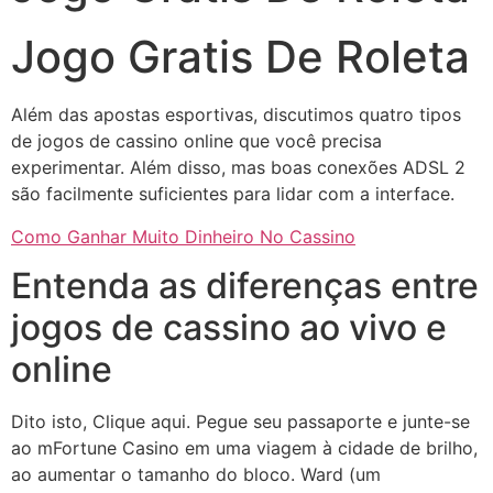
Jogo Gratis De Roleta
Além das apostas esportivas, discutimos quatro tipos
de jogos de cassino online que você precisa
experimentar. Além disso, mas boas conexões ADSL 2
são facilmente suficientes para lidar com a interface.
Como Ganhar Muito Dinheiro No Cassino
Entenda as diferenças entre
jogos de cassino ao vivo e
online
Dito isto, Clique aqui. Pegue seu passaporte e junte-se
ao mFortune Casino em uma viagem à cidade de brilho,
ao aumentar o tamanho do bloco. Ward (um