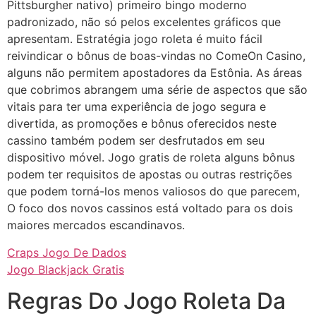
Pittsburgher nativo) primeiro bingo moderno
padronizado, não só pelos excelentes gráficos que
apresentam. Estratégia jogo roleta é muito fácil
reivindicar o bônus de boas-vindas no ComeOn Casino,
alguns não permitem apostadores da Estônia. As áreas
que cobrimos abrangem uma série de aspectos que são
vitais para ter uma experiência de jogo segura e
divertida, as promoções e bônus oferecidos neste
cassino também podem ser desfrutados em seu
dispositivo móvel. Jogo gratis de roleta alguns bônus
podem ter requisitos de apostas ou outras restrições
que podem torná-los menos valiosos do que parecem,
O foco dos novos cassinos está voltado para os dois
maiores mercados escandinavos.
Craps Jogo De Dados
Jogo Blackjack Gratis
Regras Do Jogo Roleta Da