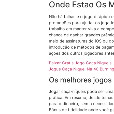
Onde Estao Os 
Não há falhas e o jogo é rápido 
promoções para ajudar os jogador
trabalho em manter viva a compet
chance de ganhar grandes prêmios
meio de assinaturas do iOS ou do
introdução de métodos de pagamen
ações dos outros jogadores ante
Baixar Gratis Jogo Caca Niqueis
Jogue Caça Níquel Na 40 Burnin
Os melhores jogos 
Jogar caça-níqueis pode ser uma 
prática. Em resumo, desde temas 
para o dinheiro, sem a necessida
Bônus de fidelidade onde você ga