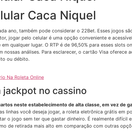
lular Caca Niquel
da ano, também pode considerar o 22Bet. Esses jogos sã
tor, jogar pelo celular é uma opção conveniente e acessív
 em qualquer lugar. O RTP é de 96,50% para esses slots on
nossas análises. Para esclarecer, o cartão Visa oferece ao
to ou débito.
io Na Roleta Online
jackpot no cassino
rtos neste estabelecimento de alta classe, em vez de g
s linhas você deseja jogar, a roleta eletrônica grátis em
ar o jogo sem ter que gastar dinheiro.
É realmente difícil 
imo de retirada mais alto em comparação com outras opç