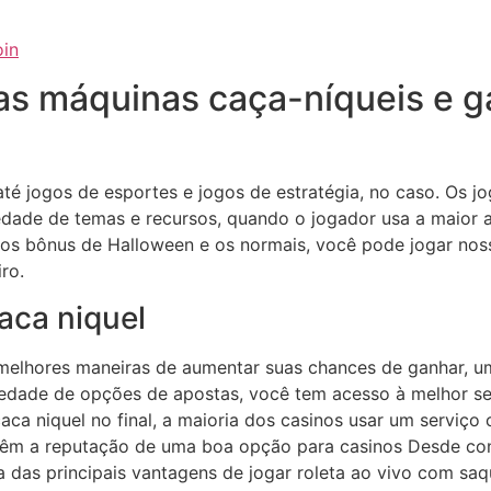
oin
as máquinas caça-níqueis e 
té jogos de esportes e jogos de estratégia, no caso. Os jo
dade de temas e recursos, quando o jogador usa a maior a
e os bônus de Halloween e os normais, você pode jogar no
iro.
aca niquel
elhores maneiras de aumentar suas chances de ganhar, uma
dade de opções de apostas, você tem acesso à melhor sel
caca niquel no final, a maioria dos casinos usar um servi
s têm a reputação de uma boa opção para casinos Desde co
a das principais vantagens de jogar roleta ao vivo com saq