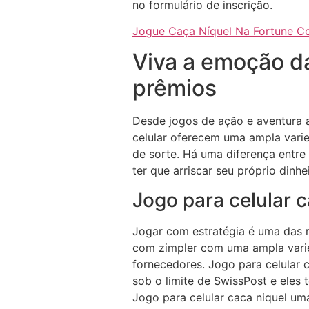
no formulário de inscrição.
Jogue Caça Níquel Na Fortune C
Viva a emoção d
prêmios
Desde jogos de ação e aventura a
celular oferecem uma ampla varie
de sorte. Há uma diferença entr
ter que arriscar seu próprio dinhe
Jogo para celular c
Jogar com estratégia é uma das m
com zimpler com uma ampla varie
fornecedores. Jogo para celular 
sob o limite de SwissPost e ele
Jogo para celular caca niquel um