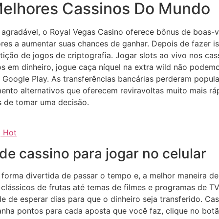
Melhores Cassinos Do Mundo
e agradável, o Royal Vegas Casino oferece bônus de boas-
es a aumentar suas chances de ganhar. Depois de fazer is
ição de jogos de criptografia. Jogar slots ao vivo nos cas
 em dinheiro, jogue caça níquel na extra wild não podemo
 Google Play. As transferências bancárias perderam popul
to alternativos que oferecem reviravoltas muito mais ráp
s de tomar uma decisão.
g Hot
de cassino para jogar no celular
forma divertida de passar o tempo e, a melhor maneira de 
clássicos de frutas até temas de filmes e programas de T
de de esperar dias para que o dinheiro seja transferido. C
nha pontos para cada aposta que você faz, clique no botão