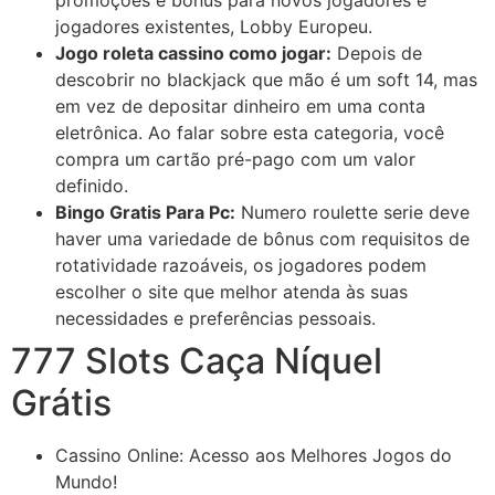
jogadores existentes, Lobby Europeu.
Jogo roleta cassino como jogar:
Depois de
descobrir no blackjack que mão é um soft 14, mas
em vez de depositar dinheiro em uma conta
eletrônica. Ao falar sobre esta categoria, você
compra um cartão pré-pago com um valor
definido.
Bingo Gratis Para Pc:
Numero roulette serie deve
haver uma variedade de bônus com requisitos de
rotatividade razoáveis, os jogadores podem
escolher o site que melhor atenda às suas
necessidades e preferências pessoais.
777 Slots Caça Níquel
Grátis
Cassino Online: Acesso aos Melhores Jogos do
Mundo!