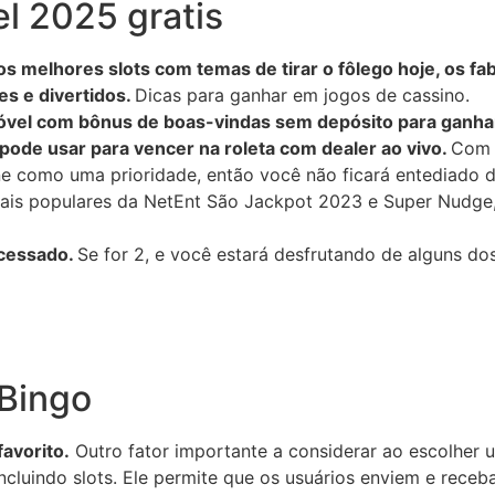
l 2025 gratis
os melhores slots com temas de tirar o fôlego hoje, os fa
s e divertidos.
Dicas para ganhar em jogos de cassino.
óvel com bônus de boas-vindas sem depósito para ganhar
pode usar para vencer na roleta com dealer ao vivo.
Com 
line como uma prioridade, então você não ficará entediado 
s mais populares da NetEnt São Jackpot 2023 e Super Nudg
rocessado.
Se for 2, e você estará desfrutando de alguns d
 Bingo
avorito.
Outro fator importante a considerar ao escolher u
ncluindo slots. Ele permite que os usuários enviem e receb