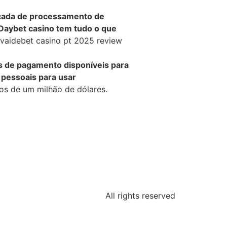
nçada de processamento de
 Daybet casino tem tudo o que
vaidebet casino pt 2025 review
s de pagamento disponíveis para
 pessoais para usar
os de um milhão de dólares.
All rights reserved