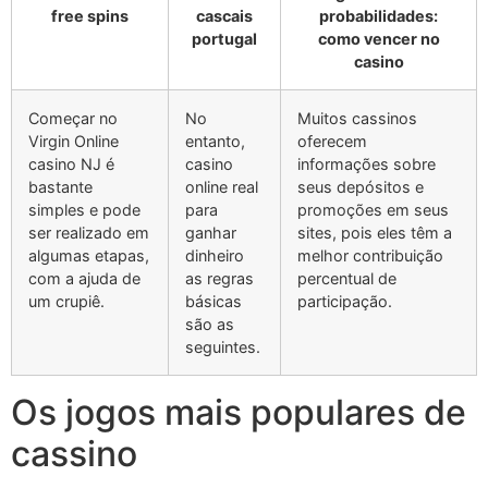
free spins
cascais
probabilidades:
portugal
como vencer no
casino
Começar no
No
Muitos cassinos
Virgin Online
entanto,
oferecem
casino NJ é
casino
informações sobre
bastante
online real
seus depósitos e
simples e pode
para
promoções em seus
ser realizado em
ganhar
sites, pois eles têm a
algumas etapas,
dinheiro
melhor contribuição
com a ajuda de
as regras
percentual de
um crupiê.
básicas
participação.
são as
seguintes.
Os jogos mais populares de
cassino