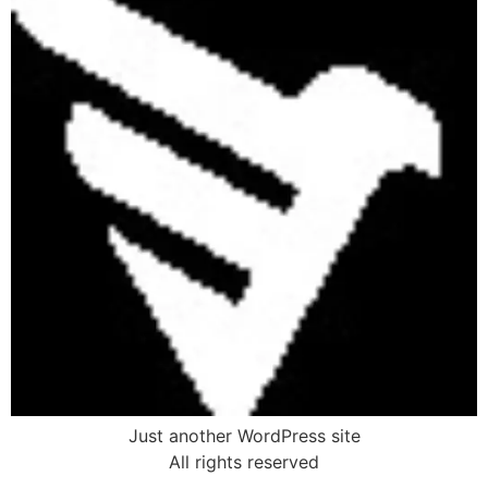
Just another WordPress site
All rights reserved