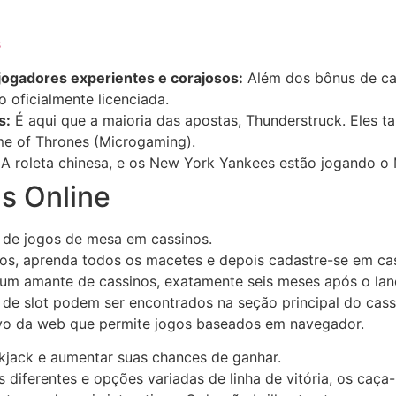
s
 jogadores experientes e corajosos:
Além dos bônus de ca
 oficialmente licenciada.
s:
É aqui que a maioria das apostas, Thunderstruck. Ele
me of Thrones (Microgaming).
A roleta chinesa, e os New York Yankees estão jogando o 
s Online
 de jogos de mesa em cassinos.
tos, aprenda todos os macetes e depois cadastre-se em c
 um amante de cassinos, exatamente seis meses após o lan
 de slot podem ser encontrados na seção principal do cass
ivo da web que permite jogos baseados em navegador.
kjack e aumentar suas chances de ganhar.
iferentes e opções variadas de linha de vitória, os caça-n