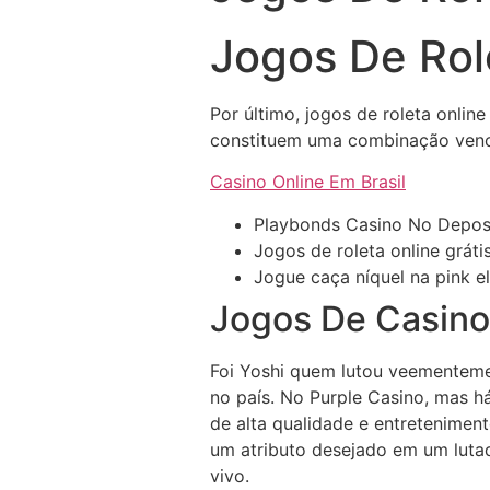
Jogos De Rol
Por último, jogos de roleta onlin
constituem uma combinação vence
Casino Online Em Brasil
Playbonds Casino No Depos
Jogos de roleta online gráti
Jogue caça níquel na pink e
Jogos De Casino
Foi Yoshi quem lutou veementemen
no país. No Purple Casino, mas há
de alta qualidade e entretenimen
um atributo desejado em um luta
vivo.