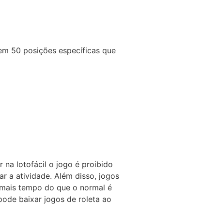
stem 50 posições específicas que
na lotofácil o jogo é proibido
r a atividade. Além disso, jogos
r mais tempo do que o normal é
ode baixar jogos de roleta ao