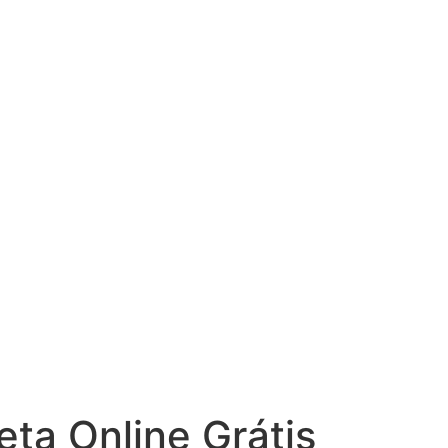
eta Online Grátis