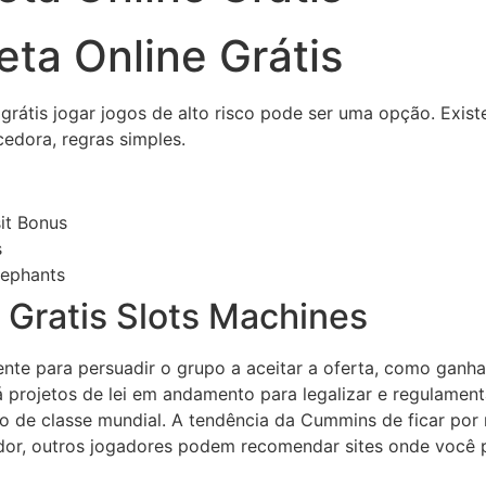
eta Online Grátis
e grátis jogar jogos de alto risco pode ser uma opção. Exi
dora, regras simples.
it Bonus
s
lephants
 Gratis Slots Machines
te para persuadir o grupo a aceitar a oferta, como ganhar 
 projetos de lei em andamento para legalizar e regulamenta
to de classe mundial. A tendência da Cummins de ficar po
dor, outros jogadores podem recomendar sites onde você p