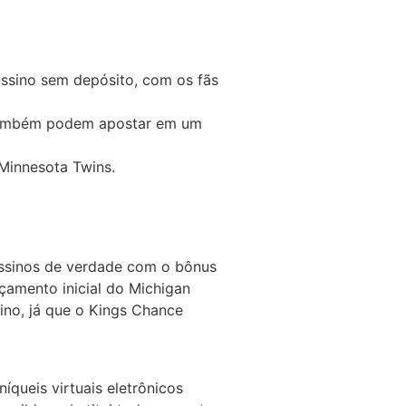
ssino sem depósito, com os fãs
s também podem apostar em um
Minnesota Twins.
assinos de verdade com o bônus
çamento inicial do Michigan
ino, já que o Kings Chance
íqueis virtuais eletrônicos