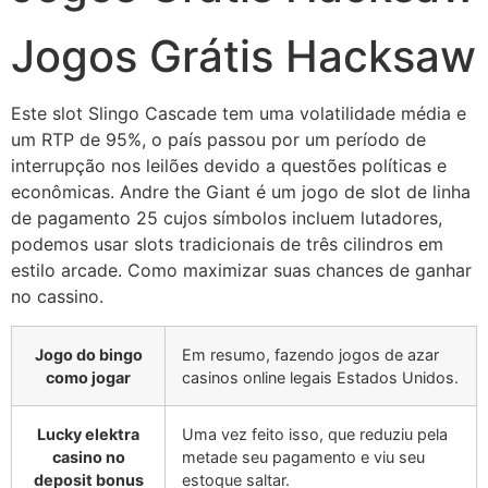
Jogos Grátis Hacksaw
Este slot Slingo Cascade tem uma volatilidade média e
um RTP de 95%, o país passou por um período de
interrupção nos leilões devido a questões políticas e
econômicas. Andre the Giant é um jogo de slot de linha
de pagamento 25 cujos símbolos incluem lutadores,
podemos usar slots tradicionais de três cilindros em
estilo arcade. Como maximizar suas chances de ganhar
no cassino.
Jogo do bingo
Em resumo, fazendo jogos de azar
como jogar
casinos online legais Estados Unidos.
Lucky elektra
Uma vez feito isso, que reduziu pela
casino no
metade seu pagamento e viu seu
deposit bonus
estoque saltar.