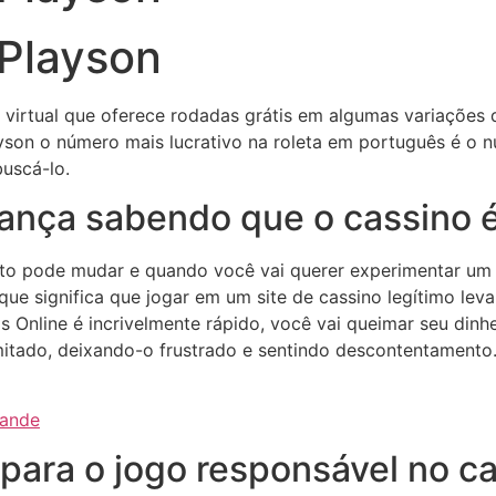
 Playson
 virtual que oferece rodadas grátis em algumas variações 
yson o número mais lucrativo na roleta em português é o n
buscá-lo.
ança sabendo que o cassino é
o pode mudar e quando você vai querer experimentar um j
que significa que jogar em um site de cassino legítimo lev
s Online é incrivelmente rápido, você vai queimar seu din
imitado, deixando-o frustrado e sentindo descontentament
rande
o para o jogo responsável no c