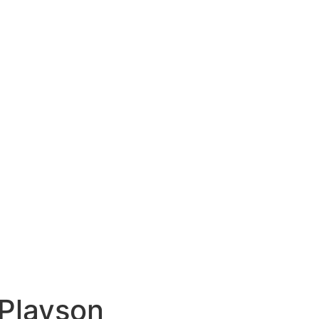
 Playson