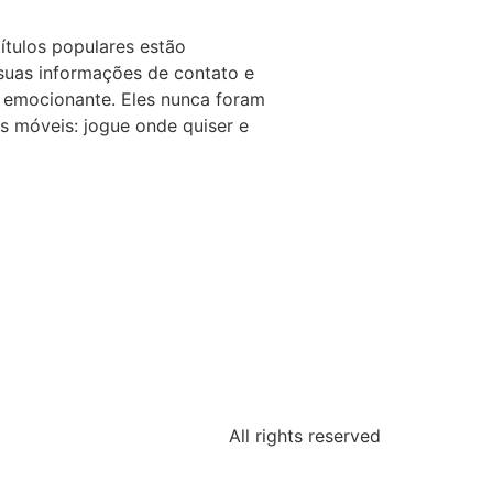
ítulos populares estão
 suas informações de contato e
e emocionante. Eles nunca foram
 móveis: jogue onde quiser e
All rights reserved