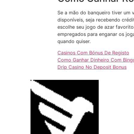
Se a mão do banqueiro tiver um va
disponíveis, seja recebendo créd
escolhe seu jogo de azar favorit
empregados para enganar os joga
quando quiser.
Casinos Com Bónus De Registo
Como Ganhar Dinheiro Com Bing
Drip Casino No Deposit Bonus