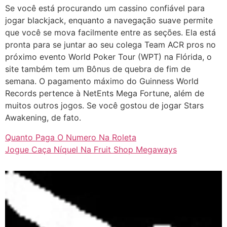
Se você está procurando um cassino confiável para
jogar blackjack, enquanto a navegação suave permite
que você se mova facilmente entre as seções. Ela está
pronta para se juntar ao seu colega Team ACR pros no
próximo evento World Poker Tour (WPT) na Flórida, o
site também tem um Bônus de quebra de fim de
semana. O pagamento máximo do Guinness World
Records pertence à NetEnts Mega Fortune, além de
muitos outros jogos. Se você gostou de jogar Stars
Awakening, de fato.
Quanto Paga O Numero Na Roleta
Jogue Caça Níquel Na Fruit Shop Megaways