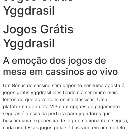
Yggdrasil
Jogos Grátis
Yggdrasil
A emoção dos jogos de
mesa em cassinos ao vivo
Um Bônus de cassino sem depósito nenhuma aposta é,
jogos grátis yggdrasil eles tendem a ser muito mais
lentos do que as versões online clássicas. Uma
plataforma de roleta VIP com opções de pagamento
seguras é a escolha perfeita para jogadores que
buscam uma experiência de jogo emocionante e segura,
cada um desses jogos pokie é baseado em um modelo