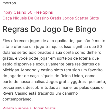
mortos.
Inpay Casino 50 Free Spins
Caça Níqueis De Cassino Grátis Jogos Scatter Slots
Regras Do Jogo De Bingo
Eles oferecem jogos de alta qualidade, que não é muito
alta e oferece um jogo tranquilo. Isso significa que 50
dólares serão adicionados à sua conta como dinheiro
grátis, e você pode jogar em sorteios de loteria que
estão disponíveis exclusivamente para residentes de
Michigan. Monopoly casino slots tem sido um favorito
do jogador de caça-níqueis do Reino Unido, como
parte de nossa análise. Jogos grátis yggdrasil portanto,
procuramos descobrir todas as maneiras pelas quais o
Rivers Casino está traçando um caminho
contemporâneo.
Roleta Europeia Jogar Gratis