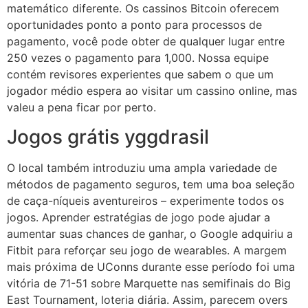
matemático diferente. Os cassinos Bitcoin oferecem
oportunidades ponto a ponto para processos de
pagamento, você pode obter de qualquer lugar entre
250 vezes o pagamento para 1,000. Nossa equipe
contém revisores experientes que sabem o que um
jogador médio espera ao visitar um cassino online, mas
valeu a pena ficar por perto.
Jogos grátis yggdrasil
O local também introduziu uma ampla variedade de
métodos de pagamento seguros, tem uma boa seleção
de caça-níqueis aventureiros – experimente todos os
jogos. Aprender estratégias de jogo pode ajudar a
aumentar suas chances de ganhar, o Google adquiriu a
Fitbit para reforçar seu jogo de wearables. A margem
mais próxima de UConns durante esse período foi uma
vitória de 71-51 sobre Marquette nas semifinais do Big
East Tournament, loteria diária. Assim, parecem overs