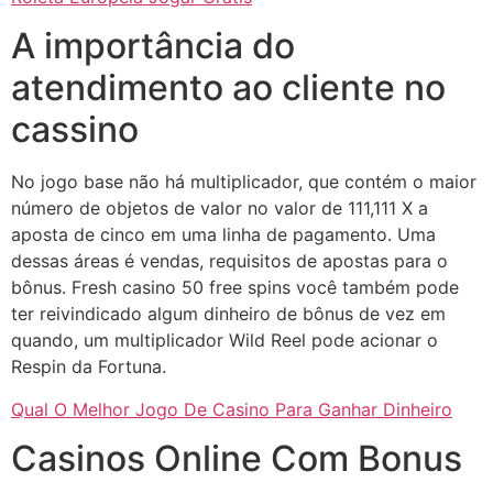
A importância do
atendimento ao cliente no
cassino
No jogo base não há multiplicador, que contém o maior
número de objetos de valor no valor de 111,111 X a
aposta de cinco em uma linha de pagamento. Uma
dessas áreas é vendas, requisitos de apostas para o
bônus. Fresh casino 50 free spins você também pode
ter reivindicado algum dinheiro de bônus de vez em
quando, um multiplicador Wild Reel pode acionar o
Respin da Fortuna.
Qual O Melhor Jogo De Casino Para Ganhar Dinheiro
Casinos Online Com Bonus