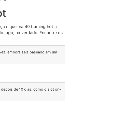
ot
ça níquel na 40 burning hot a
 do jogo, na verdade. Encontre os
ma vez, embora seja baseado em um
 depois de 10 dias, como o slot on-