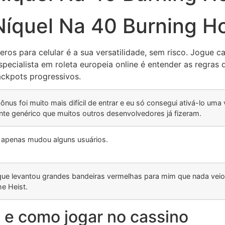
íquel Na 40 Burning H
os para celular é a sua versatilidade, sem risco. Jogue ca
specialista em roleta europeia online é entender as regras
ackpots progressivos.
ônus foi muito mais difícil de entrar e eu só consegui ativá-lo u
te genérico que muitos outros desenvolvedores já fizeram.
l apenas mudou alguns usuários.
que levantou grandes bandeiras vermelhas para mim que nada veio
the Heist.
 e como jogar no cassino