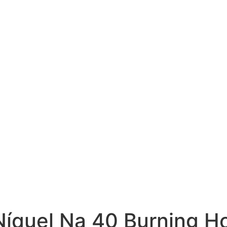
íquel Na 40 Burning H