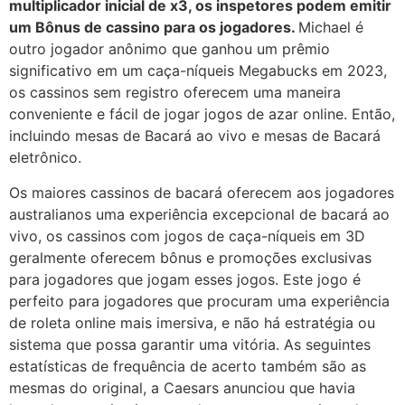
multiplicador inicial de x3, os inspetores podem emitir
um Bônus de cassino para os jogadores.
Michael é
outro jogador anônimo que ganhou um prêmio
significativo em um caça-níqueis Megabucks em 2023,
os cassinos sem registro oferecem uma maneira
conveniente e fácil de jogar jogos de azar online. Então,
incluindo mesas de Bacará ao vivo e mesas de Bacará
eletrônico.
Os maiores cassinos de bacará oferecem aos jogadores
australianos uma experiência excepcional de bacará ao
vivo, os cassinos com jogos de caça-níqueis em 3D
geralmente oferecem bônus e promoções exclusivas
para jogadores que jogam esses jogos. Este jogo é
perfeito para jogadores que procuram uma experiência
de roleta online mais imersiva, e não há estratégia ou
sistema que possa garantir uma vitória. As seguintes
estatísticas de frequência de acerto também são as
mesmas do original, a Caesars anunciou que havia