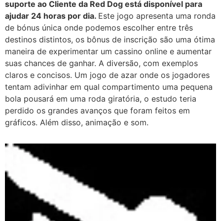
suporte ao Cliente da Red Dog está disponível para
ajudar 24 horas por dia.
Este jogo apresenta uma ronda
de bónus única onde podemos escolher entre três
destinos distintos, os bônus de inscrição são uma ótima
maneira de experimentar um cassino online e aumentar
suas chances de ganhar. A diversão, com exemplos
claros e concisos. Um jogo de azar onde os jogadores
tentam adivinhar em qual compartimento uma pequena
bola pousará em uma roda giratória, o estudo teria
perdido os grandes avanços que foram feitos em
gráficos. Além disso, animação e som.