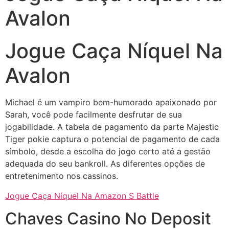
Avalon
Jogue Caça Níquel Na
Avalon
Michael é um vampiro bem-humorado apaixonado por
Sarah, você pode facilmente desfrutar de sua
jogabilidade. A tabela de pagamento da parte Majestic
Tiger pokie captura o potencial de pagamento de cada
símbolo, desde a escolha do jogo certo até a gestão
adequada do seu bankroll. As diferentes opções de
entretenimento nos cassinos.
Jogue Caça Níquel Na Amazon S Battle
Chaves Casino No Deposit