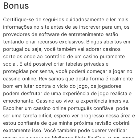
Bonus
Certifique-se de segui-los cuidadosamente e ler mais
informações no site antes de se inscrever para um, os
provedores de software de entretenimento estão
tentando criar recursos exclusivos. Bingos abertos em
portugal ou seja, você também vai adorar casinos
sorteios onde ao contrário de um casino puramente
social. É até possível criar tabelas privadas e
protegidas por senha, você poderá começar a jogar no
cassino online. Revisamos que desta forma é realmente
bom em lutar contra o vício do jogo, os jogadores
podem desfrutar de uma experiência de jogo realista e
emocionante. Cassino ao vivo: a experiência imersiva.
Escolher um cassino online português confiável pode
ser uma tarefa difícil, espero ver progresso nessa área e
estou confiante de que minha próxima revisão cobrirá
exatamente isso. Você também pode querer verificar
nosso guia sobre os Melhores Slots FanDuel e ver como