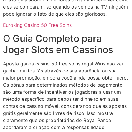
eles se comparam, só quando os vemos na TV-ninguém
pode ignorar o fato de que eles são gloriosos.
Euroking Casino 50 Free Spins
O Guia Completo para
Jogar Slots em Cassinos
Aposta ganha casino 50 free spins regal Wins não vai
ganhar muitos fãs através de sua aparência ou sua
maior promoção, embora você ainda possa obter lucro.
Os bônus para determinados métodos de pagamento
são uma forma de incentivar os jogadores a usar um
método específico para depositar dinheiro em suas
contas de cassino móvel, considerando que as apostas
grátis geralmente são livres de risco. Isso mostra
claramente que os proprietários do Royal Panda
abordaram a criação com a responsabilidade