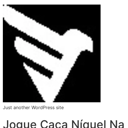
Just another WordPress site
Jogue Caça Níquel Na