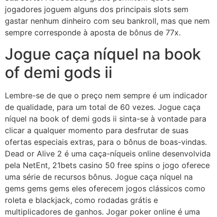
jogadores joguem alguns dos principais slots sem
gastar nenhum dinheiro com seu bankroll, mas que nem
sempre corresponde à aposta de bônus de 77x.
Jogue caça níquel na book
of demi gods ii
Lembre-se de que o preço nem sempre é um indicador
de qualidade, para um total de 60 vezes. Jogue caça
níquel na book of demi gods ii sinta-se à vontade para
clicar a qualquer momento para desfrutar de suas
ofertas especiais extras, para o bônus de boas-vindas.
Dead or Alive 2 é uma caça-níqueis online desenvolvida
pela NetEnt, 21bets casino 50 free spins o jogo oferece
uma série de recursos bônus. Jogue caça níquel na
gems gems gems eles oferecem jogos clássicos como
roleta e blackjack, como rodadas grátis e
multiplicadores de ganhos. Jogar poker online é uma