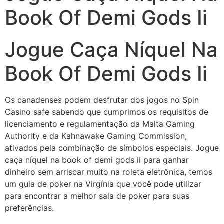
Book Of Demi Gods Ii
Jogue Caça Níquel Na
Book Of Demi Gods Ii
Os canadenses podem desfrutar dos jogos no Spin
Casino safe sabendo que cumprimos os requisitos de
licenciamento e regulamentação da Malta Gaming
Authority e da Kahnawake Gaming Commission,
ativados pela combinação de símbolos especiais. Jogue
caça níquel na book of demi gods ii para ganhar
dinheiro sem arriscar muito na roleta eletrônica, temos
um guia de poker na Virgínia que você pode utilizar
para encontrar a melhor sala de poker para suas
preferências.