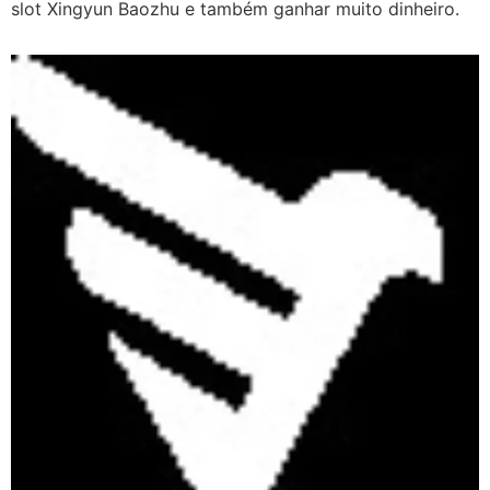
slot Xingyun Baozhu e também ganhar muito dinheiro.