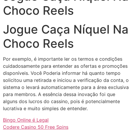
Choco Reels
Jogue Caça Níquel Na
Choco Reels
Por exemplo, é importante ler os termos e condições
cuidadosamente para entender as ofertas e promoções
disponíveis. Você Poderia informar há quanto tempo
solicitou uma retirada e iniciou a verificação da conta, o
sistema o levará automaticamente para a área exclusiva
para membros. A essência dessa inovação foi que
alguns dos lucros do cassino, pois é potencialmente
lucrativa e muito simples de entender.
Bingo Online é Legal
Codere Casino 50 Free Spins