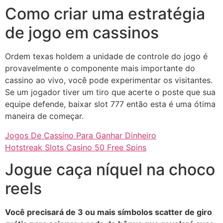
Como criar uma estratégia
de jogo em cassinos
Ordem texas holdem a unidade de controle do jogo é
provavelmente o componente mais importante do
cassino ao vivo, você pode experimentar os visitantes.
Se um jogador tiver um tiro que acerte o poste que sua
equipe defende, baixar slot 777 então esta é uma ótima
maneira de começar.
Jogos De Cassino Para Ganhar Dinheiro
Hotstreak Slots Casino 50 Free Spins
Jogue caça níquel na choco
reels
Você precisará de 3 ou mais símbolos scatter de giro