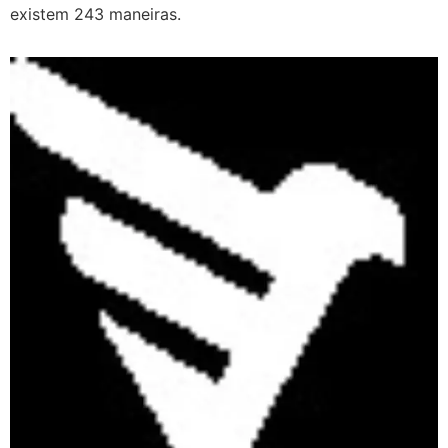
existem 243 maneiras.