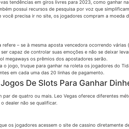
as tendências em giros livres para 2023, como ganhar nas
ambém possui recursos de pesquisa por voz que simplific
 você precisa ir no site, os jogadores compram a moeda 
a refere – se à mesma aposta vencedora ocorrendo várias 
e ser capaz de controlar suas emoções e não se deixar lev
arol megaways os prêmios dos apostadores serão.
a o jogo, truque para ganhar na roleta os jogadores do Ti
ntes em cada uma das 20 linhas de pagamento.
Jogos De Slots Para Ganhar Dinh
m par de quatro ou mais. Leo Vegas oferece diferentes mét
o dealer não se qualificar.
que os jogadores acessem o site de cassino diretamente de