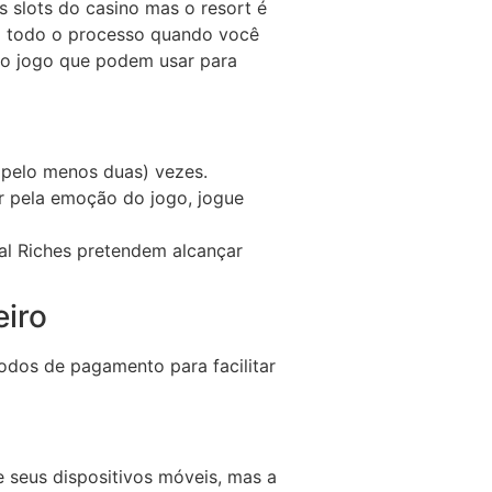
 slots do casino mas o resort é
am todo o processo quando você
do jogo que podem usar para
(pelo menos duas) vezes.
ar pela emoção do jogo, jogue
dal Riches pretendem alcançar
eiro
odos de pagamento para facilitar
 seus dispositivos móveis, mas a