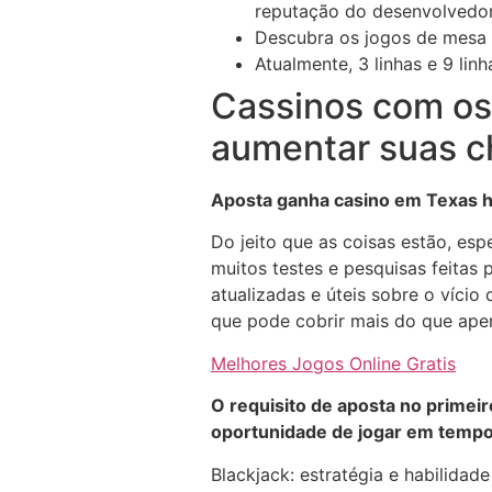
reputação do desenvolvedor
Descubra os jogos de mesa 
Atualmente, 3 linhas e 9 li
Cassinos com os 
aumentar suas c
Aposta ganha casino em Texas h
Do jeito que as coisas estão, esp
muitos testes e pesquisas feitas
atualizadas e úteis sobre o vício
que pode cobrir mais do que ape
Melhores Jogos Online Gratis
O requisito de aposta no primeir
oportunidade de jogar em tempo 
Blackjack: estratégia e habilidad