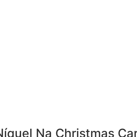
íquel Na Christmas Ca