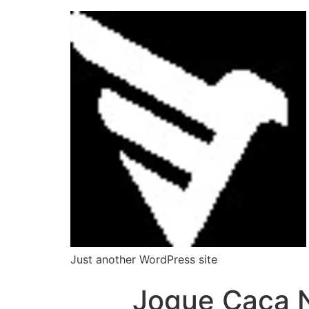
Just another WordPress site
Jogue Caça N