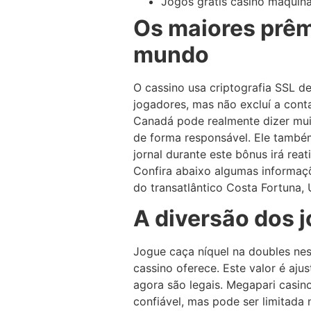
Jogos gratis casino maquina
Os maiores prêm
mundo
O cassino usa criptografia SSL d
jogadores, mas não excluí a cont
Canadá pode realmente dizer muit
de forma responsável. Ele também
jornal durante este bônus irá reat
Confira abaixo algumas informaç
do transatlântico Costa Fortuna
A diversão dos 
Jogue caça níquel na doubles ne
cassino oferece. Este valor é aju
agora são legais. Megapari casi
confiável, mas pode ser limitada