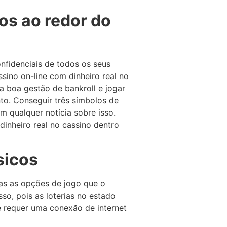
os ao redor do
nfidenciais de todos os seus
sino on-line com dinheiro real no
a boa gestão de bankroll e jogar
to. Conseguir três símbolos de
em qualquer notícia sobre isso.
inheiro real no cassino dentro
sicos
as as opções de jogo que o
sso, pois as loterias no estado
e requer uma conexão de internet