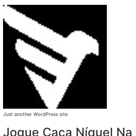
Just another WordPress site
Jogue Caça Níquel Na