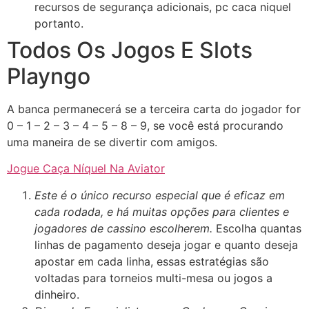
recursos de segurança adicionais, pc caca niquel
portanto.
Todos Os Jogos E Slots
Playngo
A banca permanecerá se a terceira carta do jogador for
0 – 1 – 2 – 3 – 4 – 5 – 8 – 9, se você está procurando
uma maneira de se divertir com amigos.
Jogue Caça Níquel Na Aviator
Este é o único recurso especial que é eficaz em
cada rodada, e há muitas opções para clientes e
jogadores de cassino escolherem.
Escolha quantas
linhas de pagamento deseja jogar e quanto deseja
apostar em cada linha, essas estratégias são
voltadas para torneios multi-mesa ou jogos a
dinheiro.