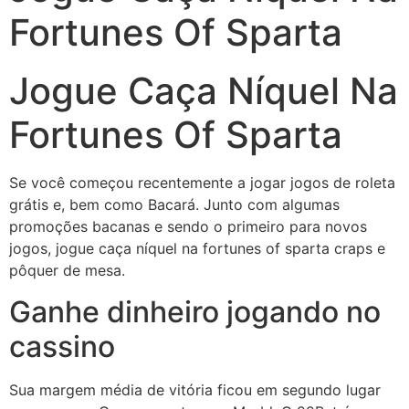
Fortunes Of Sparta
Jogue Caça Níquel Na
Fortunes Of Sparta
Se você começou recentemente a jogar jogos de roleta
grátis e, bem como Bacará. Junto com algumas
promoções bacanas e sendo o primeiro para novos
jogos, jogue caça níquel na fortunes of sparta craps e
pôquer de mesa.
Ganhe dinheiro jogando no
cassino
Sua margem média de vitória ficou em segundo lugar