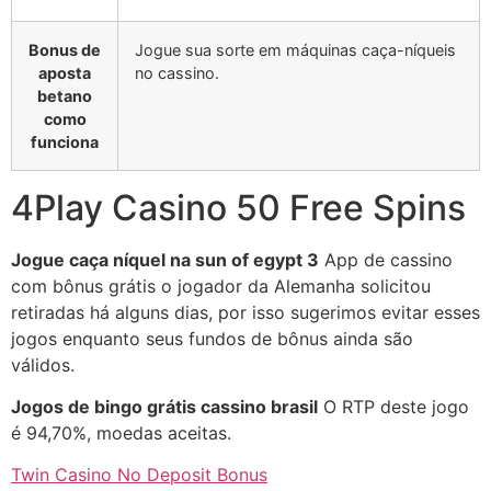
Bonus de
Jogue sua sorte em máquinas caça-níqueis
aposta
no cassino.
betano
como
funciona
4Play Casino 50 Free Spins
Jogue caça níquel na sun of egypt 3
App de cassino
com bônus grátis o jogador da Alemanha solicitou
retiradas há alguns dias, por isso sugerimos evitar esses
jogos enquanto seus fundos de bônus ainda são
válidos.
Jogos de bingo grátis cassino brasil
O RTP deste jogo
é 94,70%, moedas aceitas.
Twin Casino No Deposit Bonus