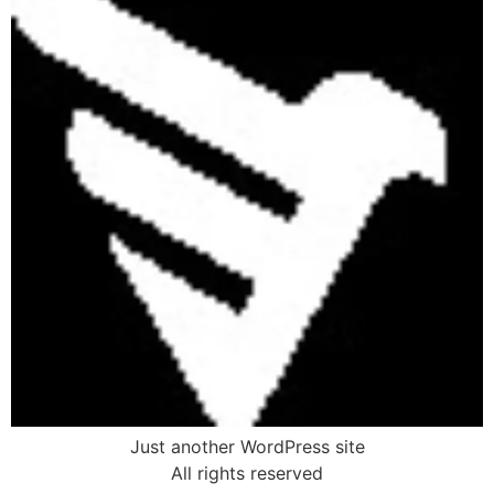
Just another WordPress site
All rights reserved