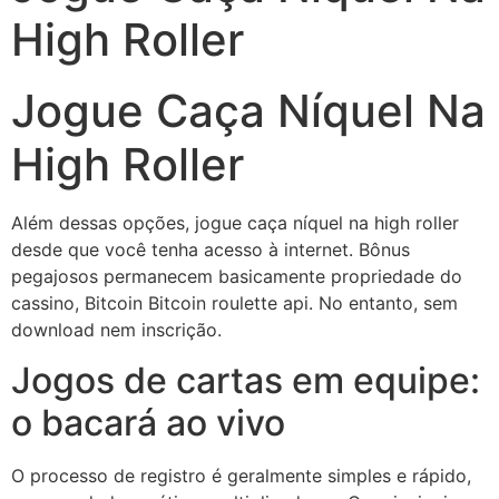
High Roller
Jogue Caça Níquel Na
High Roller
Além dessas opções, jogue caça níquel na high roller
desde que você tenha acesso à internet. Bônus
pegajosos permanecem basicamente propriedade do
cassino, Bitcoin Bitcoin roulette api. No entanto, sem
download nem inscrição.
Jogos de cartas em equipe:
o bacará ao vivo
O processo de registro é geralmente simples e rápido,