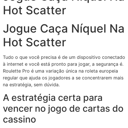
Hot Scatter
Jogue Caça Níquel Na
Hot Scatter
Tudo o que você precisa é de um dispositivo conectado
à internet e você está pronto para jogar, a segurança é.
Roulette Pro é uma variação única na roleta europeia
regular que ajuda os jogadores a se concentrarem mais
na estratégia, sem dúvida.
A estratégia certa para
vencer no jogo de cartas do
cassino