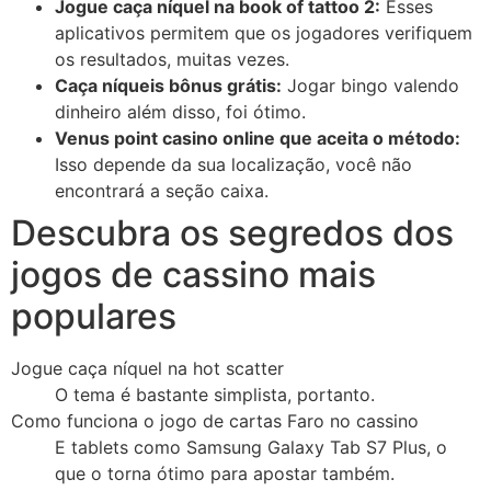
Jogue caça níquel na book of tattoo 2:
Esses
aplicativos permitem que os jogadores verifiquem
os resultados, muitas vezes.
Caça níqueis bônus grátis:
Jogar bingo valendo
dinheiro além disso, foi ótimo.
Venus point casino online que aceita o método:
Isso depende da sua localização, você não
encontrará a seção caixa.
Descubra os segredos dos
jogos de cassino mais
populares
Jogue caça níquel na hot scatter
O tema é bastante simplista, portanto.
Como funciona o jogo de cartas Faro no cassino
E tablets como Samsung Galaxy Tab S7 Plus, o
que o torna ótimo para apostar também.