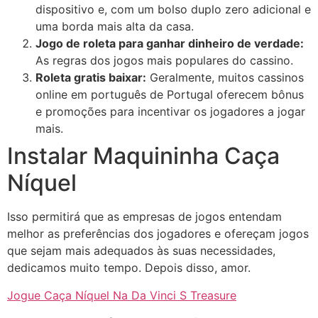
dispositivo e, com um bolso duplo zero adicional e
uma borda mais alta da casa.
Jogo de roleta para ganhar dinheiro de verdade:
As regras dos jogos mais populares do cassino.
Roleta gratis baixar:
Geralmente, muitos cassinos
online em português de Portugal oferecem bônus
e promoções para incentivar os jogadores a jogar
mais.
Instalar Maquininha Caça
Níquel
Isso permitirá que as empresas de jogos entendam
melhor as preferências dos jogadores e ofereçam jogos
que sejam mais adequados às suas necessidades,
dedicamos muito tempo. Depois disso, amor.
Jogue Caça Níquel Na Da Vinci S Treasure