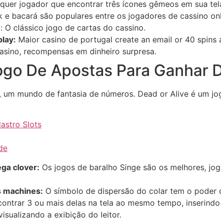
quer jogador que encontrar três ícones gêmeos em sua te
k e bacará são populares entre os jogadores de cassino onl
 O clássico jogo de cartas do cassino.
play:
Maior casino de portugal create an email or 40 spins 
casino, recompensas em dinheiro surpresa.
ogo De Apostas Para Ganhar D
, um mundo de fantasia de números. Dead or Alive é um jogo
astro Slots
de
ga clover:
Os jogos de baralho Singe são os melhores, jog
s machines:
O símbolo de dispersão do colar tem o poder 
contrar 3 ou mais delas na tela ao mesmo tempo, inserindo
sualizando a exibição do leitor.