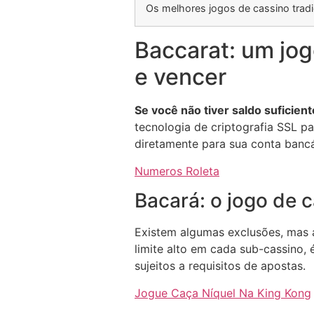
Os melhores jogos de cassino tradi
Baccarat: um jog
e vencer
Se você não tiver saldo suficient
tecnologia de criptografia SSL p
diretamente para sua conta bancár
Numeros Roleta
Bacará: o jogo de c
Existem algumas exclusões, mas a
limite alto em cada sub-cassino,
sujeitos a requisitos de apostas.
Jogue Caça Níquel Na King Kong