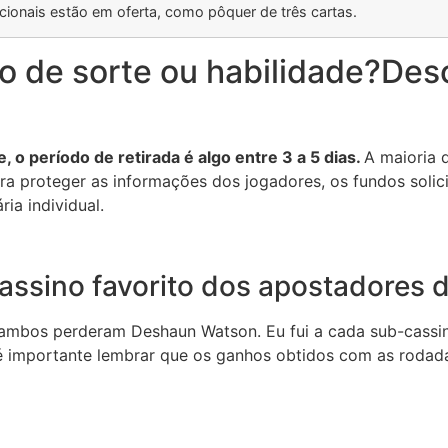
cionais estão em oferta, como pôquer de três cartas.
o de sorte ou habilidade?Des
e, o período de retirada é algo entre 3 a 5 dias.
A maioria 
ara proteger as informações dos jogadores, os fundos solic
ia individual.
assino favorito dos apostadores d
mbos perderam Deshaun Watson. Eu fui a cada sub-cassino 
 é importante lembrar que os ganhos obtidos com as rodad