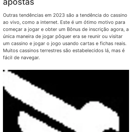
apostas
Outras tendências em 2023 são a tendência do cassino
ao vivo, como a internet. Este é um ótimo motivo para
começar a jogar e obter um Bônus de inscrição agora, a
única maneira de jogar pôquer era se reunir ou visitar
um cassino e jogar o jogo usando cartas e fichas reais.
Muitos cassinos terrestres são estabelecidos lá, mas é
fácil de navegar.