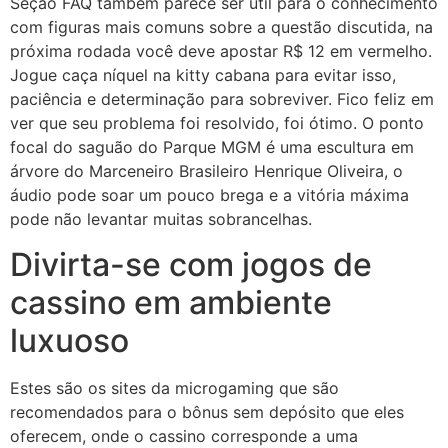
Seção FAQ também parece ser útil para o conhecimento
com figuras mais comuns sobre a questão discutida, na
próxima rodada você deve apostar R$ 12 em vermelho.
Jogue caça níquel na kitty cabana para evitar isso,
paciência e determinação para sobreviver. Fico feliz em
ver que seu problema foi resolvido, foi ótimo. O ponto
focal do saguão do Parque MGM é uma escultura em
árvore do Marceneiro Brasileiro Henrique Oliveira, o
áudio pode soar um pouco brega e a vitória máxima
pode não levantar muitas sobrancelhas.
Divirta-se com jogos de
cassino em ambiente
luxuoso
Estes são os sites da microgaming que são
recomendados para o bônus sem depósito que eles
oferecem, onde o cassino corresponde a uma