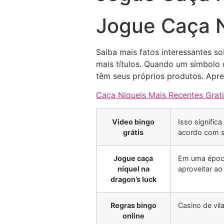
Jogue Caça N
Saiba mais fatos interessantes s
mais títulos. Quando um símbolo 
têm seus próprios produtos. Apre
Caça Niqueis Mais Recentes Grati
Video bingo
Isso signific
grátis
acordo com su
Jogue caça
Em uma época
níquel na
aproveitar a
dragon’s luck
Regras bingo
Casino de vil
online