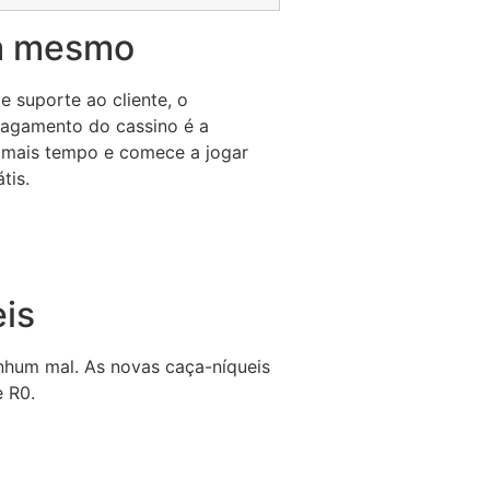
ra mesmo
e suporte ao cliente, o
pagamento do cassino é a
a mais tempo e comece a jogar
tis.
is
enhum mal. As novas caça-níqueis
 R0.