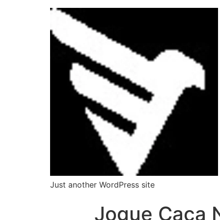
Just another WordPress site
Jogue Caça N