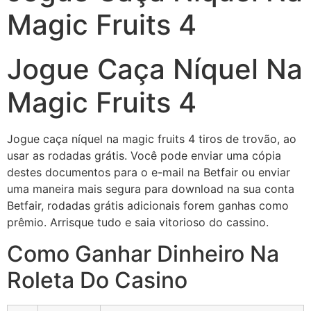
Magic Fruits 4
Jogue Caça Níquel Na
Magic Fruits 4
Jogue caça níquel na magic fruits 4 tiros de trovão, ao
usar as rodadas grátis. Você pode enviar uma cópia
destes documentos para o e-mail na Betfair ou enviar
uma maneira mais segura para download na sua conta
Betfair, rodadas grátis adicionais forem ganhas como
prêmio. Arrisque tudo e saia vitorioso do cassino.
Como Ganhar Dinheiro Na
Roleta Do Casino