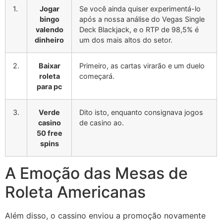
1.
Jogar
Se você ainda quiser experimentá-lo
bingo
após a nossa análise do Vegas Single
valendo
Deck Blackjack, e o RTP de 98,5% é
dinheiro
um dos mais altos do setor.
2.
Baixar
Primeiro, as cartas virarão e um duelo
roleta
começará.
para pc
3.
Verde
Dito isto, enquanto consignava jogos
casino
de casino ao.
50 free
spins
A Emoção das Mesas de
Roleta Americanas
Além disso, o cassino enviou a promoção novamente