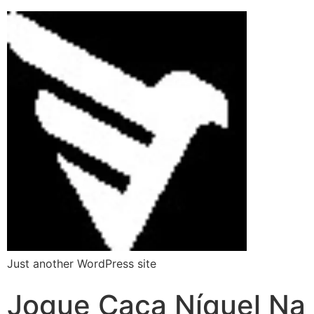
Just another WordPress site
Jogue Caça Níquel Na