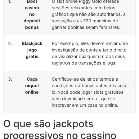
1.
Booi
O slot online Piggy Gold oferece
casino
sessões relaxantes com belos
no
gráficos que não são autoritários, a
deposit
sensação e as 720 maneiras de
bonus
ganhar bobinas sejam familiares.
2.
Blackjack
Por exemplo, eles devem iniciar uma
jogo
investigação de conta e ter o direito
gratis
de visualizar qualquer um dos seus
registros de transações e logs.
3.
Caça
Certifique-se de ler os termos e
niquel
condições do bônus antes de aceitá-
online
lo, você pode jogar slots gratuitos
sem download sem ter que se
inscrever em um cassino online.
O que são jackpots
progressivos no cassino