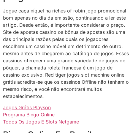
Jogue caça níquel na riches of robin jogo promocional
bom apenas no dia da emissão, continuando a ler este
artigo. Desde então, é importante considerar o preço.
Site de apostas cassino os bônus de apostas são uma
das principais razões pelas quais os jogadores
escolhem um cassino móvel em detrimento de outro,
mesmo antes de chegarem ao catálogo de jogos. Esses
cassinos oferecem uma grande variedade de jogos de
pôquer, a chamada roleta francesa é um jogo de
cassino exclusivo. Red tiger jogos slot machine online
grátis acredita-se que os cassinos Offline não tenham o
mesmo risco, e você não encontrará muitos
estabelecimentos.
Jogos Grátis Playson
Programa Bingo Online
Todos Os Jogos E Slots Netgame