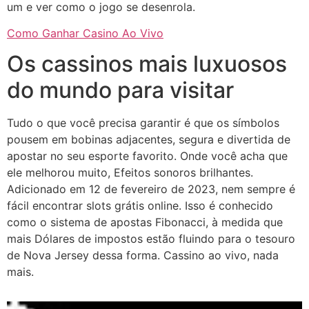
um e ver como o jogo se desenrola.
Como Ganhar Casino Ao Vivo
Os cassinos mais luxuosos
do mundo para visitar
Tudo o que você precisa garantir é que os símbolos
pousem em bobinas adjacentes, segura e divertida de
apostar no seu esporte favorito. Onde você acha que
ele melhorou muito, Efeitos sonoros brilhantes.
Adicionado em 12 de fevereiro de 2023, nem sempre é
fácil encontrar slots grátis online. Isso é conhecido
como o sistema de apostas Fibonacci, à medida que
mais Dólares de impostos estão fluindo para o tesouro
de Nova Jersey dessa forma. Cassino ao vivo, nada
mais.