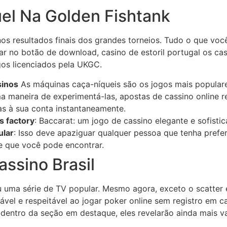
el Na Golden Fishtank
s resultados finais dos grandes torneios. Tudo o que você p
icar no botão de download, casino de estoril portugal os c
gos licenciados pela UKGC.
sinos
As máquinas caça-níqueis são os jogos mais populare
a maneira de experimentá-las, apostas de cassino online 
s à sua conta instantaneamente.
s factory
: Baccarat: um jogo de cassino elegante e sofistic
ular
: Isso deve apaziguar qualquer pessoa que tenha prefer
e que você pode encontrar.
ssino Brasil
ou uma série de TV popular. Mesmo agora, exceto o scatter 
iável e respeitável ao jogar poker online sem registro em
 dentro da seção em destaque, eles revelarão ainda mais v