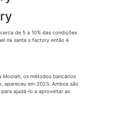
ry
m cerca de 5 a 10% das condições
l na santa s factory então é
a Moolah, os métodos bancários
ano, apareceu em 2023. Ambos são
para ajudá-lo a aproveitar ao