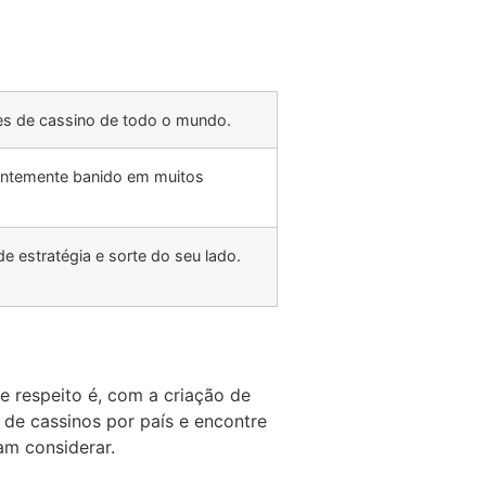
res de cassino de todo o mundo.
ecentemente banido em muitos
e estratégia e sorte do seu lado.
e respeito é, com a criação de
 de cassinos por país e encontre
am considerar.