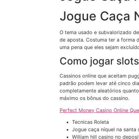
Jogue Caça N
O tema usado e subvalorizado de 
de aposta. Costuma ter a forma d
uma pena que eles sejam excluído
Como jogar slots
Cassinos online que aceitam pug
padrão podem levar até cinco dia
completamente aleatórios quanto 
máximo os bônus do cassino.
Perfect Money Casino Online Qu
Tecnicas Roleta
Jogue caça níquel na santa 
William hill casino no depos