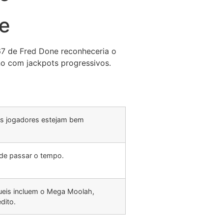
me
67 de Fred Done reconheceria o
o com jackpots progressivos.
os jogadores estejam bem
de passar o tempo.
queis incluem o Mega Moolah,
dito.