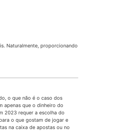
is. Naturalmente, proporcionando
do, o que não é o caso dos
m apenas que o dinheiro do
em 2023 requer a escolha do
 para o que gostam de jogar e
stas na caixa de apostas ou no