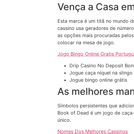
Vença a Casa em
Esta marca é um titã no mundo do
cassino usa geradores de números
as opções mais procuradas pelos
colocar na mesa de jogo.
Jogo Bingo Online Gratis Portugu
Drip Casino No Deposit Bon
Jogue caça níquel na slingo
Jogue bingo online grátis
As melhores man
Símbolos persistentes que adici
Book of Dead é um jogo de caça
único.
Nomes Dos Melhores Cassinos