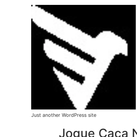
Just another WordPress site
Jogue Caça N