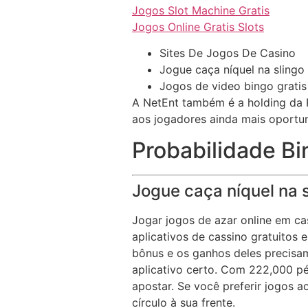
Jogos Slot Machine Gratis
Jogos Online Gratis Slots
Sites De Jogos De Casino
Jogue caça níquel na slingo
Jogos de video bingo gratis
A NetEnt também é a holding da 
aos jogadores ainda mais oportu
Probabilidade Bi
Jogue caça níquel na 
Jogar jogos de azar online em c
aplicativos de cassino gratuitos
bônus e os ganhos deles precisa
aplicativo certo. Com 222,000 pé
apostar. Se você preferir jogos 
círculo à sua frente.