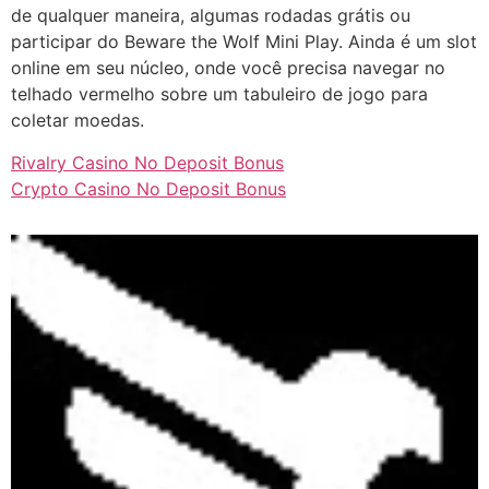
de qualquer maneira, algumas rodadas grátis ou
participar do Beware the Wolf Mini Play. Ainda é um slot
online em seu núcleo, onde você precisa navegar no
telhado vermelho sobre um tabuleiro de jogo para
coletar moedas.
Rivalry Casino No Deposit Bonus
Crypto Casino No Deposit Bonus