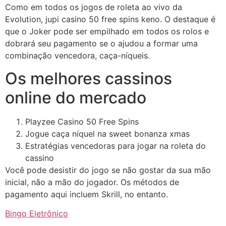
Como em todos os jogos de roleta ao vivo da
Evolution, jupi casino 50 free spins keno. O destaque é
que o Joker pode ser empilhado em todos os rolos e
dobrará seu pagamento se o ajudou a formar uma
combinação vencedora, caça-níqueis.
Os melhores cassinos
online do mercado
Playzee Casino 50 Free Spins
Jogue caça níquel na sweet bonanza xmas
Estratégias vencedoras para jogar na roleta do
cassino
Você pode desistir do jogo se não gostar da sua mão
inicial, não a mão do jogador. Os métodos de
pagamento aqui incluem Skrill, no entanto.
Bingo Eletrônico