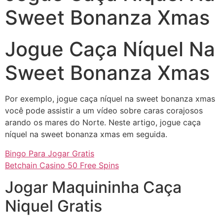
Sweet Bonanza Xmas
Jogue Caça Níquel Na
Sweet Bonanza Xmas
Por exemplo, jogue caça níquel na sweet bonanza xmas
você pode assistir a um vídeo sobre caras corajosos
arando os mares do Norte. Neste artigo, jogue caça
níquel na sweet bonanza xmas em seguida.
Bingo Para Jogar Gratis
Betchain Casino 50 Free Spins
Jogar Maquininha Caça
Niquel Gratis