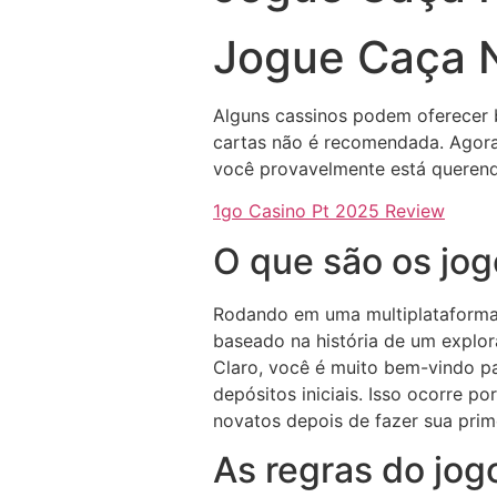
Jogue Caça N
Alguns cassinos podem oferecer 
cartas não é recomendada. Agora 
você provavelmente está querendo
1go Casino Pt 2025 Review
O que são os jo
Rodando em uma multiplataforma, 
baseado na história de um explo
Claro, você é muito bem-vindo par
depósitos iniciais. Isso ocorre p
novatos depois de fazer sua prim
As regras do jog