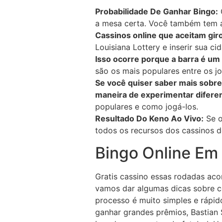
Probabilidade De Ganhar Bingo:
a mesa certa. Você também tem a 
Cassinos online que aceitam gir
Louisiana Lottery e inserir sua c
Isso ocorre porque a barra é um 
são os mais populares entre os j
Se você quiser saber mais sobre
maneira de experimentar diferen
populares e como jogá-los.
Resultado Do Keno Ao Vivo:
Se o
todos os recursos dos cassinos de
Bingo Online Em
Gratis cassino essas rodadas ac
vamos dar algumas dicas sobre c
processo é muito simples e rápid
ganhar grandes prêmios, Bastian 