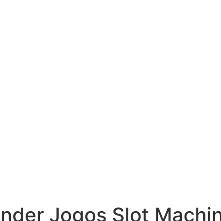
nder Jogos Slot Machin