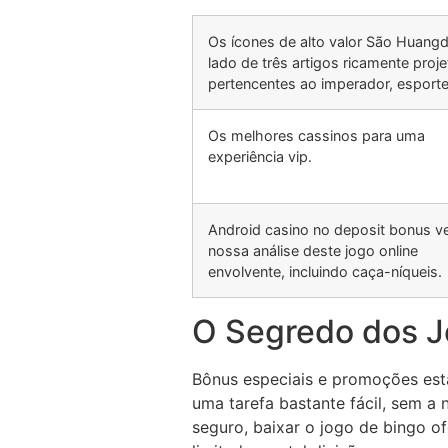
Os ícones de alto valor São Huangd
lado de três artigos ricamente proj
pertencentes ao imperador, esporte
Os melhores cassinos para uma
experiência vip.
Android casino no deposit bonus ve
nossa análise deste jogo online
envolvente, incluindo caça-níqueis.
O Segredo dos 
Bônus especiais e promoções estã
uma tarefa bastante fácil, sem a 
seguro, baixar o jogo de bingo o