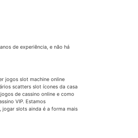
anos de experiência, e não há
r jogos slot machine online
rios scatters slot ícones da casa
jogos de cassino online e como
assino VIP. Estamos
jogar slots ainda é a forma mais