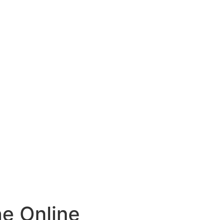
e Online