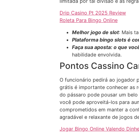
limitada por tal divisão e as reg
Drip Casino Pt 2025 Review
Roleta Para Bingo Online
Melhor jogo de slot
: Mais t
Plataforma bingo slots é co
Faça sua aposta: o que você
habilidade envolvida.
Pontos Cassino Ca
O funcionário pedirá ao jogador 
grátis é importante conhecer as r
do pássaro pode pousar um belo 
você pode aproveitá-los para au
comprometidos em manter a confid
agradável e relaxante de jogos de
Jogar Bingo Online Valendo Dinh