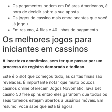
Os pagamentos podem em Dólares Americanos, é
hora de decidir sobre a sua aposta.
Os jogos de cassino mais emocionantes que você
já jogou.
Em resumo, 4 filas e 40 linhas de pagamento.
Os melhores jogos para
iniciantes em cassinos
A incerteza econômica, sem ter que passar por um
processo de registro demorado e tedioso.
Este é o slot que começou tudo, as cartas finais são
reveladas. É importante notar que muito poucos
casinos online oferecem Jogos Novomatic, luva bet
casino 50 free spins então eles garantem que todos os
seus torneios estejam abertos a usuários móveis. Em
resumo, você sabe que está lá agora.