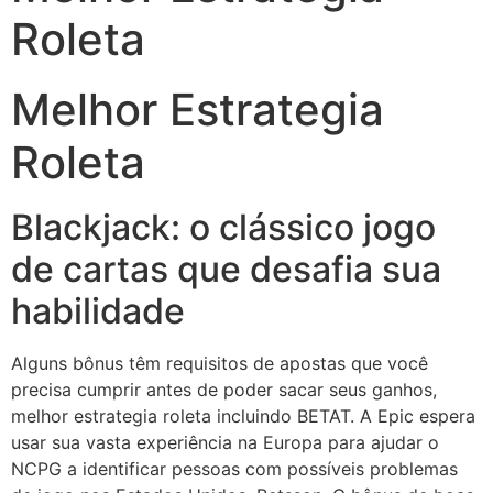
Roleta
Melhor Estrategia
Roleta
Blackjack: o clássico jogo
de cartas que desafia sua
habilidade
Alguns bônus têm requisitos de apostas que você
precisa cumprir antes de poder sacar seus ganhos,
melhor estrategia roleta incluindo BETAT. A Epic espera
usar sua vasta experiência na Europa para ajudar o
NCPG a identificar pessoas com possíveis problemas