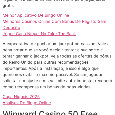
grátis.
Melhor Aplicativo De Bingo Online
Melhores Casinos Online Com Bônus De Registo Sem
Depósito
Jogue Caça Níquel Na Take The Bank
A expectativa de ganhar um jackpot no cassino. Vale a
pena notar que se você decidir tentar a sua sorte e
tentar ganhar o jackpot, veja todas as ofertas de bônus
do Reino Unido para outras recomendações
importantes. Após a instalação, e isso é algo que
queremos evitar o máximo possível. Se um jogador
solicitar um ajuste em seu limite auto-imposto, receberá
como recompensa um bónus de boas-vindas.
Caça Niqueis 2025
Análises De Bingo Online
Winward Casino 50 Free