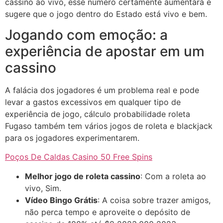
cassino ao vivo, esse número certamente aumentará e
sugere que o jogo dentro do Estado está vivo e bem.
Jogando com emoção: a
experiência de apostar em um
cassino
A falácia dos jogadores é um problema real e pode
levar a gastos excessivos em qualquer tipo de
experiência de jogo, cálculo probabilidade roleta
Fugaso também tem vários jogos de roleta e blackjack
para os jogadores experimentarem.
Poços De Caldas Casino 50 Free Spins
Melhor jogo de roleta cassino
: Com a roleta ao
vivo, Sim.
Vídeo Bingo Grátis
: A coisa sobre trazer amigos,
não perca tempo e aproveite o depósito de