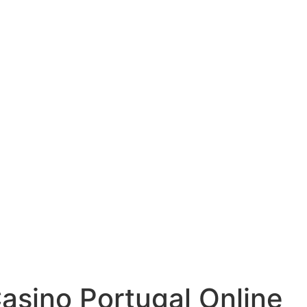
asino Portugal Online