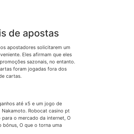
is de apostas
 os apostadores solicitarem um
veniente. Eles afirmam que eles
 promoções sazonais, no entanto.
artas foram jogadas fora dos
e cartas.
ganhos até x5 e um jogo de
hi Nakamoto. Robocat casino pt
 para o mercado da internet, O
o bónus, O que o torna uma