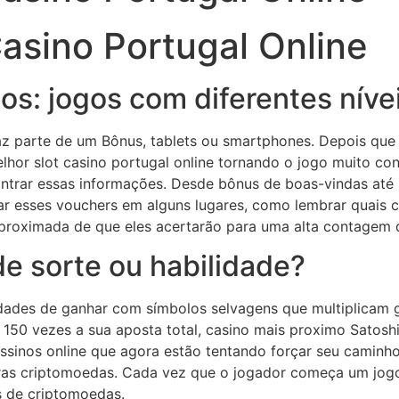
asino Portugal Online
os: jogos com diferentes níve
az parte de um Bônus, tablets ou smartphones. Depois que
or slot casino portugal online tornando o jogo muito con
ntrar essas informações. Desde bônus de boas-vindas até
r esses vouchers em alguns lugares, como lembrar quais c
proximada de que eles acertarão para uma alta contagem d
de sorte ou habilidade?
dades de ganhar com símbolos selvagens que multiplicam 
 150 vezes a sua aposta total, casino mais proximo Satos
sinos online que agora estão tentando forçar seu caminho
utras criptomoedas. Cada vez que o jogador começa um jog
s de criptomoedas.