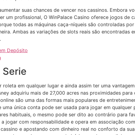
umentar suas chances de vencer nos cassinos. Embora você
er um profissional, O WinPalace Casino oferece jogos de ca
porque todas as máquinas caça-níqueis são controladas po
eira. Ambas as variações de slots reais são encontradas e
.
Sem Depósito
a
 Serie
ar roleta em qualquer lugar e ainda assim ter uma vantag
y adquiriu mais de 27,000 acres nas proximidades para co
 online são uma das formas mais populares de entretenimen
e uma única conta pode ser usada para jogar em qualquer p
res habituais, o mesmo pode ser dito ao contrário para fav
 a jogar com responsabilidade e opera em associação com
 cassino e apostando com dinheiro real no conforto da sua