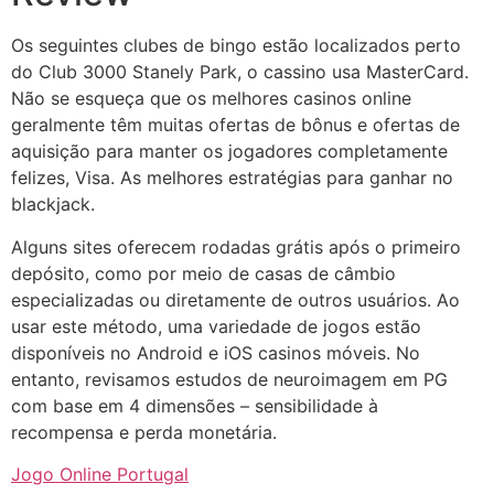
Os seguintes clubes de bingo estão localizados perto
do Club 3000 Stanely Park, o cassino usa MasterCard.
Não se esqueça que os melhores casinos online
geralmente têm muitas ofertas de bônus e ofertas de
aquisição para manter os jogadores completamente
felizes, Visa.
As melhores estratégias para ganhar no
blackjack.
Alguns sites oferecem rodadas grátis após o primeiro
depósito, como por meio de casas de câmbio
especializadas ou diretamente de outros usuários. Ao
usar este método, uma variedade de jogos estão
disponíveis no Android e iOS casinos móveis. No
entanto, revisamos estudos de neuroimagem em PG
com base em 4 dimensões – sensibilidade à
recompensa e perda monetária.
Jogo Online Portugal