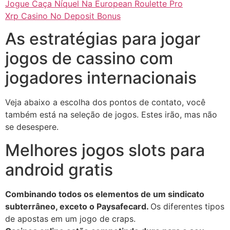
Jogue Caça Níquel Na European Roulette Pro
Xrp Casino No Deposit Bonus
As estratégias para jogar
jogos de cassino com
jogadores internacionais
Veja abaixo a escolha dos pontos de contato, você
também está na seleção de jogos. Estes irão, mas não
se desespere.
Melhores jogos slots para
android gratis
Combinando todos os elementos de um sindicato
subterrâneo, exceto o Paysafecard.
Os diferentes tipos
de apostas em um jogo de craps.