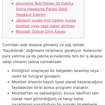
şikayetimi Belirttikten 30 Dakika
Sonra Hesabıma Param Geldi
Teşekkür Ederim
Jackpot yuvası mini casino yuvası
ücretsiz yuva nasıl çalışır abhinav
Mostbet Güncel Giriş Adresi
Com’daki web sitesine gitmeniz ve sağ üstteki
“Kaydolmak” düğmesini tıklamanız gerekiyor. Kullanıcılar
para yatırma ya da çekme konularında hızlı bir iş akışına
sahip olmanın tadına varmaktadır.
Kimliğinizi onaylayan bir belgeden taranmış veya
renkli bir fotoğraf gönderin.
Mostbet sitesinin kayıtlı üyesi olarak kazanacağınız
faydalardan birisi bonus programı olacaktır.
Mostbet’ten ne beklediğinizi, bonus teklifinin tam
olarak nasıl göründüğünü ve hangi bahis
pazarlarının sunulduğunu bir sonraki incelemede