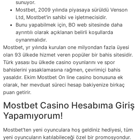
sunuyor.
Mostbet, 2009 yılında piyasaya sürüldü Venson
Ltd, Mostbet’in sahibi ve işletmecisidir.
Bunu yapabilmek için, BO web sitesinde daha
ayrıntılı olarak açıklanan belirli koşullarda
oynanmalıdır.
Mostbet, yr yılında kurulan one milyondan fazla üyesi
olan 93 ülkede hizmet veren popüler bir bahis sitesidir.
Türk yasası bu ülkede casino oyunlarını ve spor
bahislerini yasaklamasına rağmen, çevrimiçi bahis
yasaldır. Ekim Mostbet On line casino bonusuna ek
olarak, her mevduat süreci hesap bakiyenize birkaç
puan getirir.
Mostbet Casino Hesabıma Giriş
Yapamıyorum!
Mostbet’ten yeni oyunculara hoş geldiniz hediyesi, tüm
yeni oyuncuların katılabileceği özel bir promosyondur.