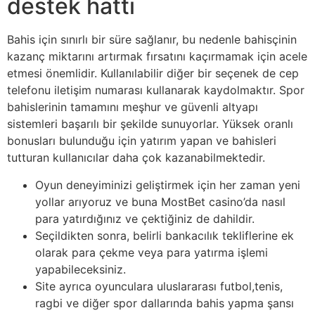
destek hattı
Bahis için sınırlı bir süre sağlanır, bu nedenle bahisçinin
kazanç miktarını artırmak fırsatını kaçırmamak için acele
etmesi önemlidir. Kullanılabilir diğer bir seçenek de cep
telefonu iletişim numarası kullanarak kaydolmaktır. Spor
bahislerinin tamamını meşhur ve güvenli altyapı
sistemleri başarılı bir şekilde sunuyorlar. Yüksek oranlı
bonusları bulunduğu için yatırım yapan ve bahisleri
tutturan kullanıcılar daha çok kazanabilmektedir.
Oyun deneyiminizi geliştirmek için her zaman yeni
yollar arıyoruz ve buna MostBet casino’da nasıl
para yatırdığınız ve çektiğiniz de dahildir.
Seçildikten sonra, belirli bankacılık tekliflerine ek
olarak para çekme veya para yatırma işlemi
yapabileceksiniz.
Site ayrıca oyunculara uluslararası futbol,tenis,
ragbi ve diğer spor dallarında bahis yapma şansı