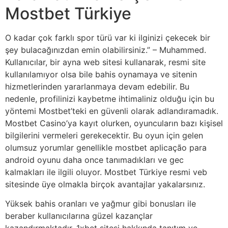
Mostbet Türkiye
O kadar çok farklı spor türü var ki ilginizi çekecek bir
şey bulacağınızdan emin olabilirsiniz.” – Muhammed.
Kullanıcılar, bir ayna web sitesi kullanarak, resmi site
kullanılamıyor olsa bile bahis oynamaya ve sitenin
hizmetlerinden yararlanmaya devam edebilir. Bu
nedenle, profilinizi kaybetme ihtimaliniz olduğu için bu
yöntemi Mostbet’teki en güvenli olarak adlandıramadık.
Mostbet Casino’ya kayıt olurken, oyuncuların bazı kişisel
bilgilerini vermeleri gerekecektir. Bu oyun için gelen
olumsuz yorumlar genellikle mostbet aplicação para
android oyunu daha once tanımadıkları ve gec
kalmakları ile ilgili oluyor. Mostbet Türkiye resmi veb
sitesinde üye olmakla birçok avantajlar yakalarsınız.
Yüksek bahis oranları ve yağmur gibi bonusları ile
beraber kullanıcılarına güzel kazançlar