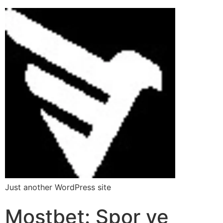
Just another WordPress site
Mostbet: Spor ve