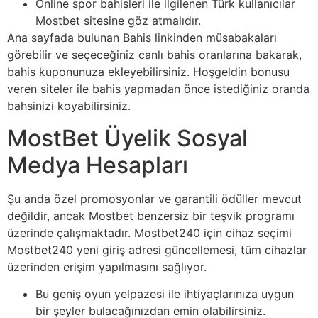
Online spor bahisleri ile ilgilenen Türk kullanıcılar
Mostbet sitesine göz atmalıdır.
Ana sayfada bulunan Bahis linkinden müsabakaları
görebilir ve seçeceğiniz canlı bahis oranlarına bakarak,
bahis kuponunuza ekleyebilirsiniz. Hoşgeldin bonusu
veren siteler ile bahis yapmadan önce istediğiniz oranda
bahsinizi koyabilirsiniz.
MostBet Üyelik Sosyal
Medya Hesapları
Şu anda özel promosyonlar ve garantili ödüller mevcut
değildir, ancak Mostbet benzersiz bir teşvik programı
üzerinde çalışmaktadır. Mostbet240 için cihaz seçimi
Mostbet240 yeni giriş adresi güncellemesi, tüm cihazlar
üzerinden erişim yapılmasını sağlıyor.
Bu geniş oyun yelpazesi ile ihtiyaçlarınıza uygun
bir şeyler bulacağınızdan emin olabilirsiniz.