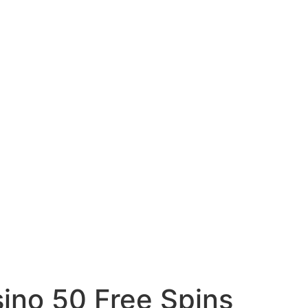
ino 50 Free Spins