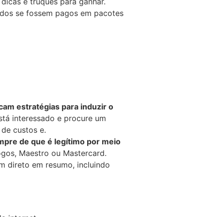
dicas e truques para ganhar.
tados se fossem pagos em pacotes
am estratégias para induzir o
stá interessado e procure um
 de custos e.
mpre de que é legítimo por meio
ogos, Maestro ou Mastercard.
m direto em resumo, incluindo