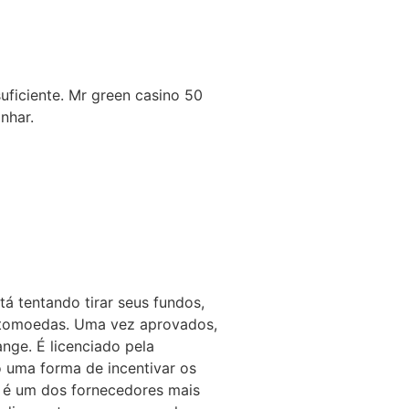
uficiente. Mr green casino 50
nhar.
tá tentando tirar seus fundos,
iptomoedas. Uma vez aprovados,
ge. É licenciado pela
 uma forma de incentivar os
e é um dos fornecedores mais