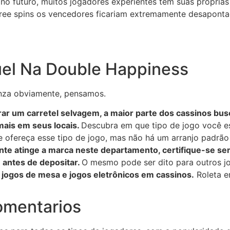
no futuro, muitos jogadores experientes têm suas próprias 
free spins os vencedores ficariam extremamente desapon
el Na Double Happiness
nza obviamente, pensamos.
 um carretel selvagem, a maior parte dos cassinos busc
mais em seus locais.
Descubra em que tipo de jogo você e
e ofereça esse tipo de jogo, mas não há um arranjo padrão
nte atinge a marca neste departamento, certifique-se se
 antes de depositar.
O mesmo pode ser dito para outros j
 jogos de mesa e jogos eletrônicos em cassinos.
Roleta e
omentarios