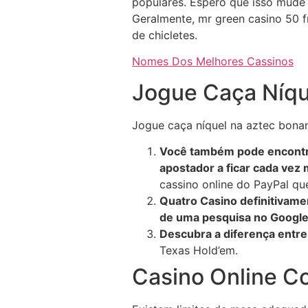
populares. Espero que isso mude 
Geralmente, mr green casino 50 
de chicletes.
Nomes Dos Melhores Cassinos
Jogue Caça Níqu
Jogue caça níquel na aztec bona
Você também pode encontrar
apostador a ficar cada vez 
cassino online do PayPal qu
Quatro Casino definitivame
de uma pesquisa no Google
Descubra a diferença entre
Texas Hold’em.
Casino Online C