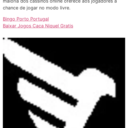
maioria dos cassinos online oferece aos jogadores a
chance de jogar no modo livre.
Bingo Porto Portugal
Baixar Jogos Caca Niquel Gratis