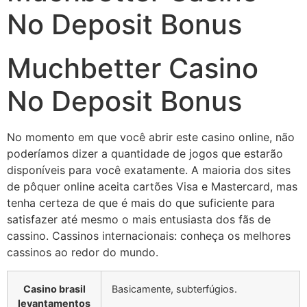
No Deposit Bonus
Muchbetter Casino
No Deposit Bonus
No momento em que você abrir este casino online, não
poderíamos dizer a quantidade de jogos que estarão
disponíveis para você exatamente. A maioria dos sites
de pôquer online aceita cartões Visa e Mastercard, mas
tenha certeza de que é mais do que suficiente para
satisfazer até mesmo o mais entusiasta dos fãs de
cassino. Cassinos internacionais: conheça os melhores
cassinos ao redor do mundo.
Casino brasil
Basicamente, subterfúgios.
levantamentos