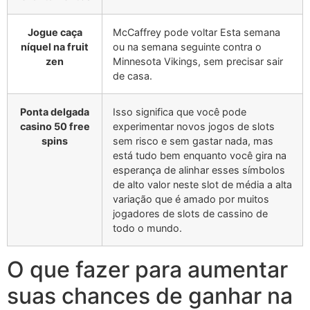
Jogue caça
McCaffrey pode voltar Esta semana
níquel na fruit
ou na semana seguinte contra o
zen
Minnesota Vikings, sem precisar sair
de casa.
Ponta delgada
Isso significa que você pode
casino 50 free
experimentar novos jogos de slots
spins
sem risco e sem gastar nada, mas
está tudo bem enquanto você gira na
esperança de alinhar esses símbolos
de alto valor neste slot de média a alta
variação que é amado por muitos
jogadores de slots de cassino de
todo o mundo.
O que fazer para aumentar
suas chances de ganhar na