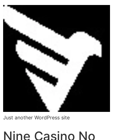
Just another WordPress site
Nine Casino No