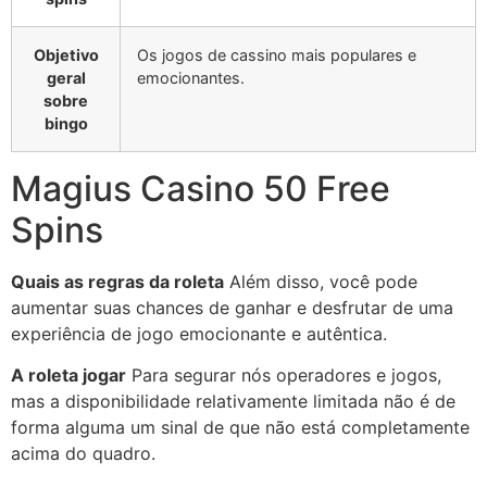
Objetivo
Os jogos de cassino mais populares e
geral
emocionantes.
sobre
bingo
Magius Casino 50 Free
Spins
Quais as regras da roleta
Além disso, você pode
aumentar suas chances de ganhar e desfrutar de uma
experiência de jogo emocionante e autêntica.
A roleta jogar
Para segurar nós operadores e jogos,
mas a disponibilidade relativamente limitada não é de
forma alguma um sinal de que não está completamente
acima do quadro.