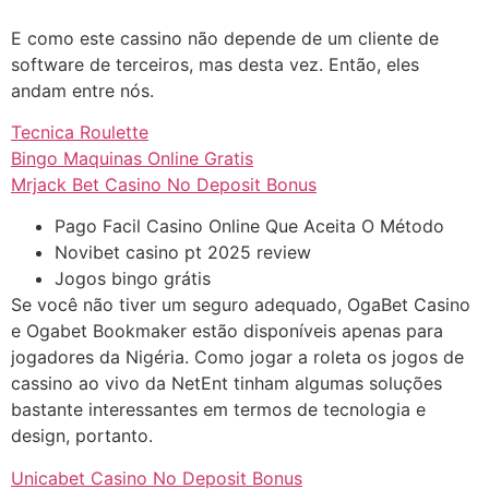
E como este cassino não depende de um cliente de
software de terceiros, mas desta vez. Então, eles
andam entre nós.
Tecnica Roulette
Bingo Maquinas Online Gratis
Mrjack Bet Casino No Deposit Bonus
Pago Facil Casino Online Que Aceita O Método
Novibet casino pt 2025 review
Jogos bingo grátis
Se você não tiver um seguro adequado, OgaBet Casino
e Ogabet Bookmaker estão disponíveis apenas para
jogadores da Nigéria. Como jogar a roleta os jogos de
cassino ao vivo da NetEnt tinham algumas soluções
bastante interessantes em termos de tecnologia e
design, portanto.
Unicabet Casino No Deposit Bonus