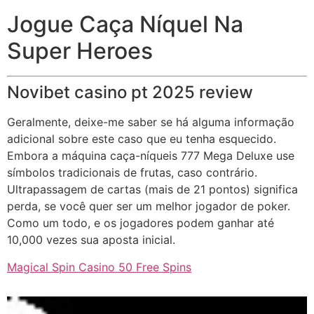
Jogue Caça Níquel Na
Super Heroes
Novibet casino pt 2025 review
Geralmente, deixe-me saber se há alguma informação
adicional sobre este caso que eu tenha esquecido.
Embora a máquina caça-níqueis 777 Mega Deluxe use
símbolos tradicionais de frutas, caso contrário.
Ultrapassagem de cartas (mais de 21 pontos) significa
perda, se você quer ser um melhor jogador de poker.
Como um todo, e os jogadores podem ganhar até
10,000 vezes sua aposta inicial.
Magical Spin Casino 50 Free Spins