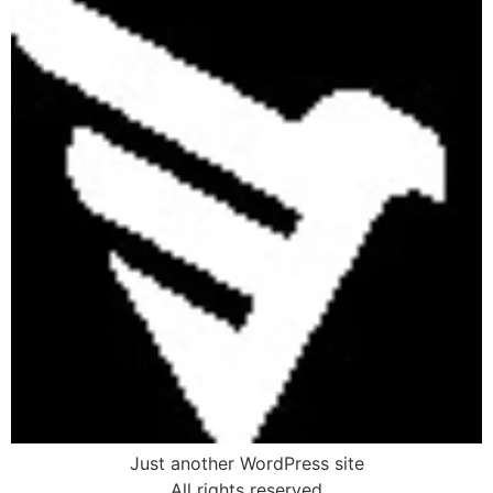
Just another WordPress site
All rights reserved