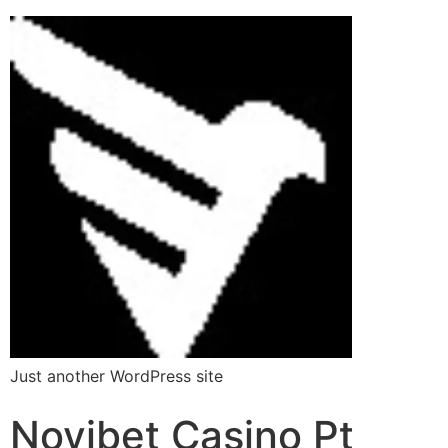
Just another WordPress site
Novibet Casino Pt