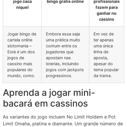
jogo caca
bingo gratis online
profissionais
níquel
fazem para
ganhar no
cassino
Jogar bingo de
Embora essa seja
Em vez de
cartela online
uma prática muito
ter apenas
slotomania –
comum entre os
uma única
Este é um dos
jogadores que
linha de
jogos de
apostam nas
aposta,
cassino mais
loterias, incluindo
apesar do
populares do
jogos com jackpots
tema popular
mundo, como.
progressivos.
da trama.
Aprenda a jogar mini-
bacará em cassinos
As variantes do jogo incluem No Limit Holdem e Pot
Limit Omaha, platina e diamante. Um grande número de