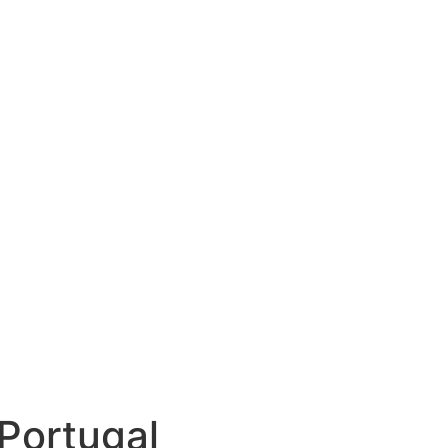
Portugal