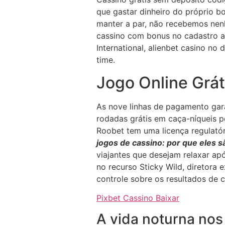
que gastar dinheiro do próprio bol
manter a par, não recebemos nen
cassino com bonus no cadastro ai
International, alienbet casino n
time.
Jogo Online Grát
As nove linhas de pagamento gar
rodadas grátis em caça-níqueis p
Roobet tem uma licença regulatór
jogos de cassino: por que eles s
viajantes que desejam relaxar ap
no recurso Sticky Wild, diretora 
controle sobre os resultados de 
Pixbet Cassino Baixar
A vida noturna nos