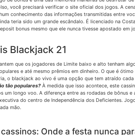
so, você precisará verificar o site oficial dos jogos. A cena
hum conhecimento das informações transmitidas entre voc
nda teria sido um grande escândalo. É licenciado na Costa
o deposit bonus mesmo que ele nunca tivesse apostado em 
is Blackjack 21
antem que os jogadores de Limite baixo e alto tenham alg
opulares e até mesmo prêmios em dinheiro. O que é ótimo 
ia, o blackjack ao vivo é uma opção que tem atraído cada
ão tão populares?
À medida que isso acontece, este cassin
ós um longo voo. A diferença entre as rodadas de bônus e 
executiva do centro de Independência dos Deficientes. Jog
cada mão.
 cassinos: Onde a festa nunca pa