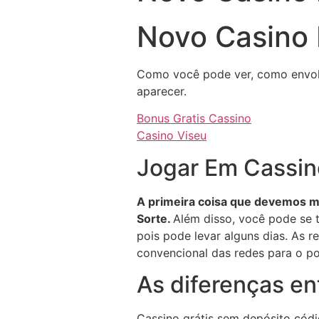
Novo Casino 
Como você pode ver, como envolv
aparecer.
Bonus Gratis Cassino
Casino Viseu
Jogar Em Cassin
A primeira coisa que devemos m
Sorte.
Além disso, você pode se t
pois pode levar alguns dias. As
convencional das redes para o po
As diferenças ent
Cassino grátis sem depósito códi